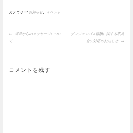
カテゴリー:
お知らせ
、
イベント
投
運営からのメッセージについ
ダンジョンパス報酬に関する不具
稿
て
合の対応のお知らせ
ナ
ビ
ゲ
ー
コメントを残す
シ
ョ
ン