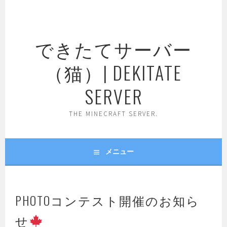
コ
ン
テ
できたてサーバー
ン
ツ
（猫）| DEKITATE
へ
ス
SERVER
キ
ッ
THE MINECRAFT SERVER.
プ
メニュー
PHOTOコンテスト開催のお知ら
せ