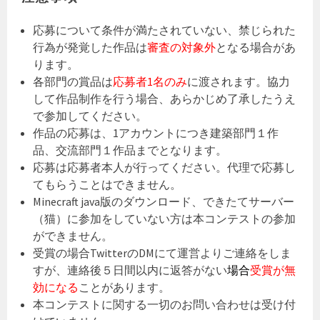
応募について条件が満たされていない、禁じられた
行為が発覚した作品は
審査の対象外
となる場合があ
ります。
各部門の賞品は
応募者1名のみ
に渡されます。協力
して作品制作を行う場合、あらかじめ了承したうえ
で参加してください。
作品の応募は、1アカウントにつき建築部門１作
品、交流部門１作品までとなります。
応募は応募者本人が行ってください。代理で応募し
てもらうことはできません。
Minecraft java版のダウンロード、できたてサーバー
（猫）に参加をしていない方は本コンテストの参加
ができません。
受賞の場合TwitterのDMにて運営よりご連絡をしま
すが、連絡後５日間以内に返答がない
場合
受賞が無
効
になる
ことがあります。
本コンテストに関する一切のお問い合わせは受け付