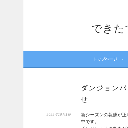
コ
ン
テ
できたてサ
ン
ツ
へ
ス
キ
ッ
トップページ
プ
ダンジョンパ
せ
新シーズンの報酬が正
2022年10月1日
中です。