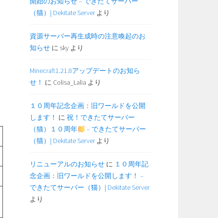
開始のお知らせ – できたてサーバー
（猫）| Dekitate Server
より
資源サーバー再生成時の注意喚起のお
知らせ
に
sky
より
Minecraft1.21.8アップデートのお知ら
せ！
に
Colisa_Lalia
より
１０周年記念企画：旧ワールドを公開
します！
に
祝！できたてサーバー
（猫）１０周年
– できたてサーバー
（猫）| Dekitate Server
より
リニューアルのお知らせ
に
１０周年記
念企画：旧ワールドを公開します！ –
できたてサーバー（猫）| Dekitate Server
より