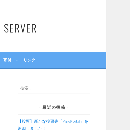
SERVER
寄付
リンク
検
索:
最近の投稿
【投票】新たな投票先「MinePortal」を
追加しました！