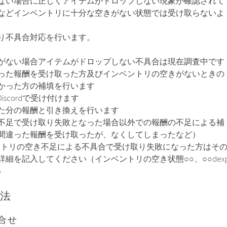
ない場合に正しくアイテムがドロップしない現象が確認されて
などインベントリに十分な空きがない状態では受け取らないよ
り不具合対応を行います。
がない場合アイテムがドロップしない不具合は現在調査中です
った報酬を受け取った方及びインベントリの空きがないときの
かった方の補填を行います
Discordで受け付けます
た分の報酬と引き換えを行います
不足で受け取り失敗となった場合以外での報酬の不足による補
間違った報酬を受け取ったが、なくしてしまったなど）
ベントリの空き不足による不具合で受け取り失敗になった方はそ
細を記入してください（インベントリの空き状態○○、○○dex
）
法
合せ