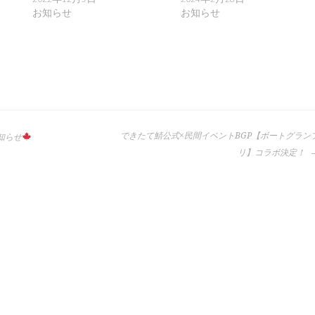
お知らせ
お知らせ
できたて鯖公式×民間イベントBGP【ボートグラン
知らせ
リ】コラボ決定！