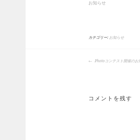
お知らせ
カテゴリー:
お知らせ
投
Photoコンテスト開催のお
稿
ナ
ビ
ゲ
ー
コメントを残す
シ
ョ
ン