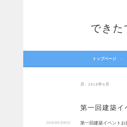
コ
ン
テ
できたてサ
ン
ツ
へ
ス
キ
ッ
トップページ
プ
月:
2018年6月
第一回建築イ
第一回建築イベントお
2018年6月30日