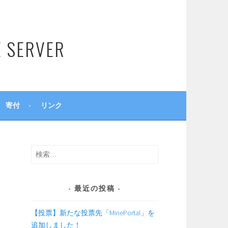
SERVER
寄付
リンク
検
索:
最近の投稿
【投票】新たな投票先「MinePortal」を
追加しました！