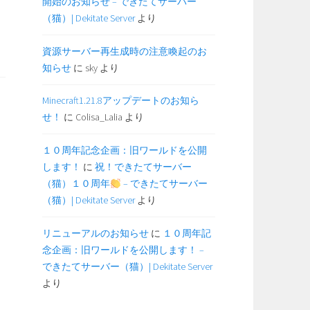
開始のお知らせ – できたてサーバー
（猫）| Dekitate Server
より
資源サーバー再生成時の注意喚起のお
知らせ
に
sky
より
Minecraft1.21.8アップデートのお知ら
せ！
に
Colisa_Lalia
より
１０周年記念企画：旧ワールドを公開
します！
に
祝！できたてサーバー
（猫）１０周年
– できたてサーバー
（猫）| Dekitate Server
より
リニューアルのお知らせ
に
１０周年記
念企画：旧ワールドを公開します！ –
できたてサーバー（猫）| Dekitate Server
より