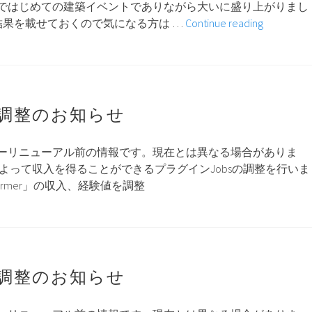
ではじめての建築イベントでありながら大いに盛り上がりまし
第
結果を載せておくので気になる方は …
Continue reading
一
回
建
築
イ
ス調整のお知らせ
ベ
ン
ーリニューアル前の情報です。現在とは異なる場合がありま
ト
よって収入を得ることができるプラグインJobsの調整を行いま
結
armer」の収入、経験値を調整
果
ス調整のお知らせ