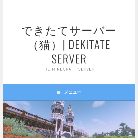
コ
ン
テ
できたてサーバー
ン
ツ
（猫）| DEKITATE
へ
ス
SERVER
キ
ッ
THE MINECRAFT SERVER.
プ
メニュー