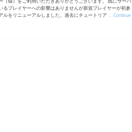
ー（猫）をご利用いただきありがとうございます。 既にサーバ
の
いるプレイヤーへの影響はありませんが新規プレイヤーが初参
お
アルをリニューアルしました。過去にチュートリア …
Continue
知
ら
せ