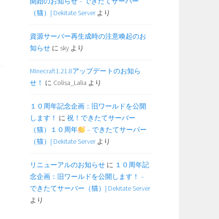
開始のお知らせ – できたてサーバー
（猫）| Dekitate Server
より
資源サーバー再生成時の注意喚起のお
知らせ
に
sky
より
Minecraft1.21.8アップデートのお知ら
せ！
に
Colisa_Lalia
より
１０周年記念企画：旧ワールドを公開
します！
に
祝！できたてサーバー
（猫）１０周年
– できたてサーバー
（猫）| Dekitate Server
より
リニューアルのお知らせ
に
１０周年記
念企画：旧ワールドを公開します！ –
できたてサーバー（猫）| Dekitate Server
より