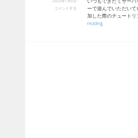
いつもできたてサーバ
2023年7月3日
ーで遊んでいただいて
コメントする
加した際のチュートリ
サ
reading
ー
バ
ー
チ
ュ
ー
ト
リ
ア
ル
改
修
の
お
知