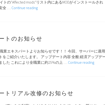
の”Affected mods”リスト内にあるMODがインストールされ
MOD
安全 …
Continue reading
の
脆
弱
性
に
ートのお知らせ
関
す
 職業エキスパートよりお知らせです！！ 今回、サーバーに適
る
トをご紹介いたします。 アップデート内容 全般 経済アップデ
注
職
した これにより全職業に約25%の上 …
Continue reading
意
業
喚
ア
起
ッ
プ
デ
ートリアル改修のお知らせ
ー
ト