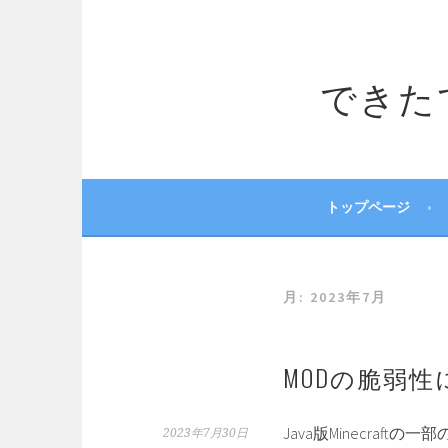
コ
ン
テ
できたてサ
ン
ツ
へ
ス
キ
ッ
トップページ
プ
月:
2023年7月
MODの脆弱
Java版Minecraf
2023年7月30日