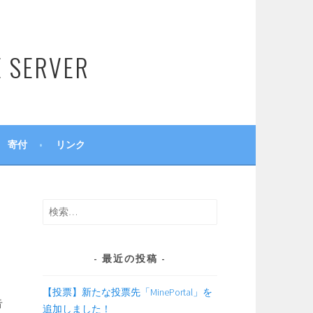
SERVER
寄付
リンク
検
索:
最近の投稿
【投票】新たな投票先「MinePortal」を
告
追加しました！