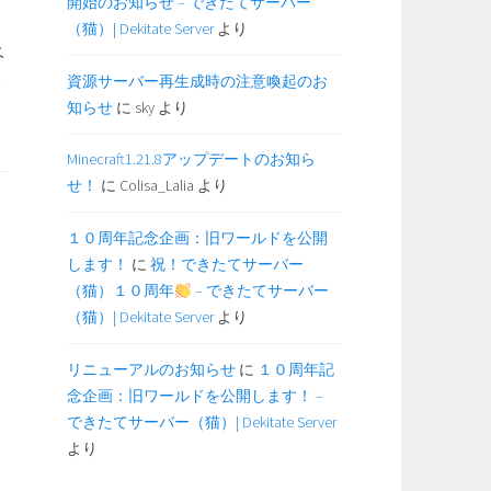
開始のお知らせ – できたてサーバー
（猫）| Dekitate Server
より
ベ
今
資源サーバー再生成時の注意喚起のお
大
知らせ
に
sky
より
Minecraft1.21.8アップデートのお知ら
せ！
に
Colisa_Lalia
より
１０周年記念企画：旧ワールドを公開
します！
に
祝！できたてサーバー
】
（猫）１０周年
– できたてサーバー
（猫）| Dekitate Server
より
リニューアルのお知らせ
に
１０周年記
念企画：旧ワールドを公開します！ –
できたてサーバー（猫）| Dekitate Server
ワ
より