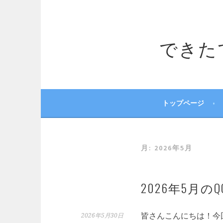
コ
ン
テ
できたてサ
ン
ツ
へ
ス
キ
ッ
トップページ
プ
月:
2026年5月
2026年5月
皆さんこんにちは！今
2026年5月30日