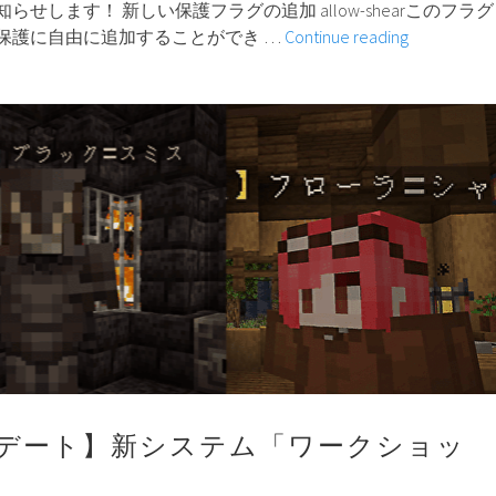
せします！ 新しい保護フラグの追加 allow-shearこのフラグ
2026
保護に自由に追加することができ …
Continue reading
年
5
月
の
QoL
ア
ッ
プ
デ
ー
ト
の
お
知
デート】新システム「ワークショッ
ら
せ！