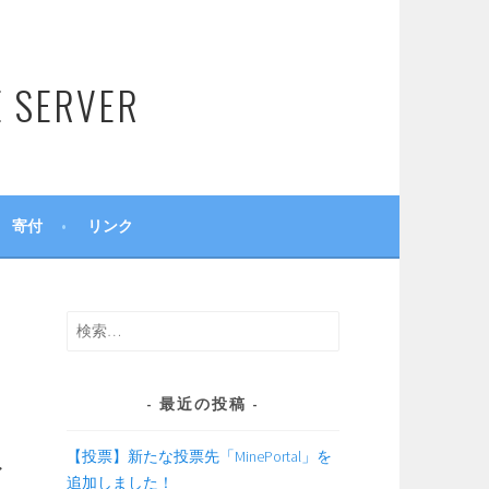
SERVER
寄付
リンク
検
索:
最近の投稿
【投票】新たな投票先「MinePortal」を
ア
追加しました！