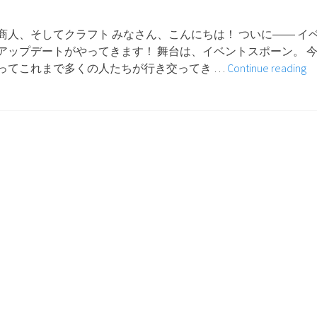
商人、そしてクラフト みなさん、こんにちは！ ついに―― イ
アップデートがやってきます！ 舞台は、イベントスポーン。 
【
ってこれまで多くの人たちが行き交ってき …
Continue reading
型
ア
ッ
プ
デ
ー
ト
新
シ
ス
テ
ム
「
ー