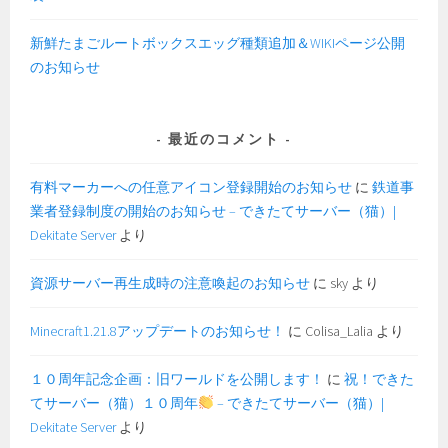
ア
ペ
新鮮たまごルートボックスエッグ種類追加＆WIKIページ公開
ー
のお知らせ
ジ
内
容
最近のコメント
更
新
有料マーカーへの任意アイコン登録開始のお知らせ
に
鉄道事
に
業者登録制度の開始のお知らせ – できたてサーバー（猫）|
つ
Dekitate Server
より
い
て
資源サーバー再生成時の注意喚起のお知らせ
に
sky
より
Minecraft1.21.8アップデートのお知らせ！
に
Colisa_Lalia
より
１０周年記念企画：旧ワールドを公開します！
に
祝！できた
てサーバー（猫）１０周年
– できたてサーバー（猫）|
Dekitate Server
より