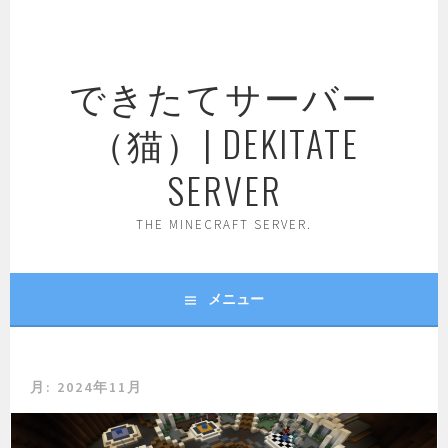
コ
ン
テ
できたてサーバー
ン
ツ
（猫）| DEKITATE
へ
ス
SERVER
キ
ッ
THE MINECRAFT SERVER.
プ
メニュー
月:
2024年11月