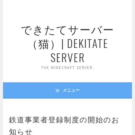
コ
ン
テ
できたてサーバー
ン
ツ
（猫）| DEKITATE
へ
ス
SERVER
キ
ッ
THE MINECRAFT SERVER.
プ
メニュー
鉄道事業者登録制度の開始のお
知らせ