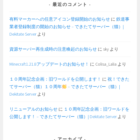
最近のコメント
有料マーカーへの任意アイコン登録開始のお知らせ
に
鉄道事
業者登録制度の開始のお知らせ – できたてサーバー（猫）|
Dekitate Server
より
資源サーバー再生成時の注意喚起のお知らせ
に
sky
より
Minecraft1.21.8アップデートのお知らせ！
に
Colisa_Lalia
より
１０周年記念企画：旧ワールドを公開します！
に
祝！できた
てサーバー（猫）１０周年
– できたてサーバー（猫）|
Dekitate Server
より
リニューアルのお知らせ
に
１０周年記念企画：旧ワールドを
公開します！ – できたてサーバー（猫）| Dekitate Server
より
アーカイブ