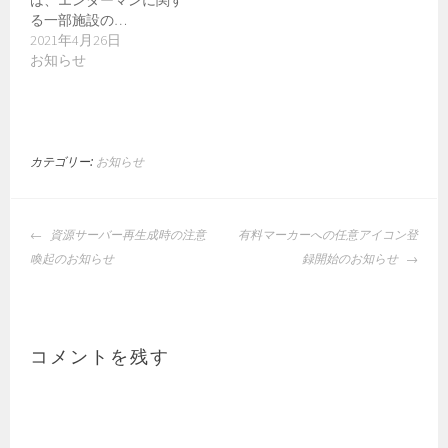
る一部施設の…
2021年4月26日
お知らせ
カテゴリー:
お知らせ
投
資源サーバー再生成時の注意
有料マーカーへの任意アイコン登
稿
喚起のお知らせ
録開始のお知らせ
ナ
ビ
ゲ
ー
コメントを残す
シ
ョ
ン