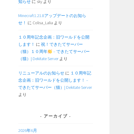
知らせ
に
sky
より
Minecraft1.21.8アップデートのお知ら
せ！
に
Colisa_Lalia
より
１０周年記念企画：旧ワールドを公開
します！
に
祝！できたてサーバー
（猫）１０周年
– できたてサーバー
（猫）| Dekitate Server
より
リニューアルのお知らせ
に
１０周年記
念企画：旧ワールドを公開します！ –
できたてサーバー（猫）| Dekitate Server
より
アーカイブ
2026年6月