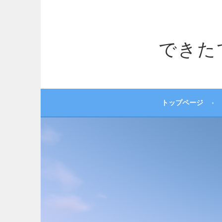
コ
ン
テ
できたてサ
ン
ツ
へ
ス
キ
ッ
トップページ
プ