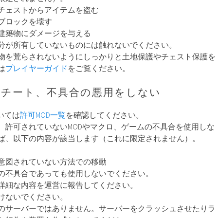
チェストからアイテムを盗む
ブロックを壊す
建築物にダメージを与える
分が所有していないものには触れないでください。
物を荒らされないようにしっかりと土地保護やチェスト保護を
は
プレイヤーガイド
をご覧ください。
グやチート、不具合の悪用をしない
いては
許可MOD一覧
を確認してください。
、許可されていないMODやマクロ、ゲームの不具合を使用しな
ば、以下の内容が該当します（これに限定されません）。
意図されていない方法での移動
の不具合であっても使用しないでください。
詳細な内容を運営に報告してください。
けないでください。
のサーバーではありません。サーバーをクラッシュさせたりラ