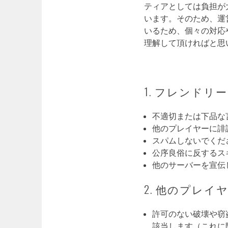
ティアとしては負担が
います。そのため、運
いるため、個々の対応
理解して頂ければと思
1. フレンド
不適切または下品な
他のプレイヤーに誹
スパムしないでくだ
公序良俗に反するス
他のサーバーを宣伝
2. 他のプレ
許可のない破壊や窃
該当します（これに