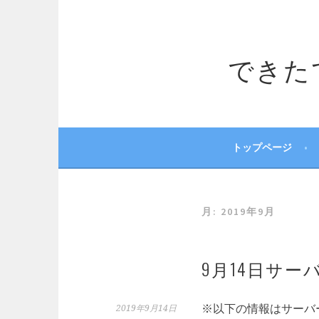
コ
ン
テ
できたてサ
ン
ツ
へ
ス
キ
ッ
トップページ
プ
月:
2019年9月
9月14日サー
※以下の情報はサーバ
2019年9月14日