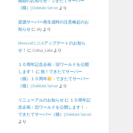
開始のお知らせ – できたてサーバー
（猫）| Dekitate Server
より
資源サーバー再生成時の注意喚起のお
知らせ
に
sky
より
Minecraft1.21.8アップデートのお知ら
せ！
に
Colisa_Lalia
より
１０周年記念企画：旧ワールドを公開
します！
に
祝！できたてサーバー
（猫）１０周年
– できたてサーバー
（猫）| Dekitate Server
より
リニューアルのお知らせ
に
１０周年記
念企画：旧ワールドを公開します！ –
できたてサーバー（猫）| Dekitate Server
より