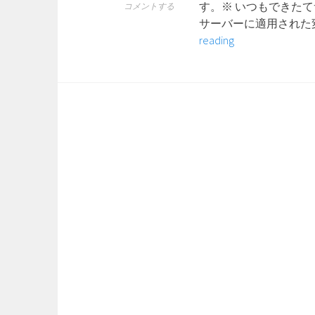
す。※ いつもできた
コメントする
サーバーに適用された
9
reading
月
14
日
サ
ー
バ
ー
ニ
ュ
ー
ス