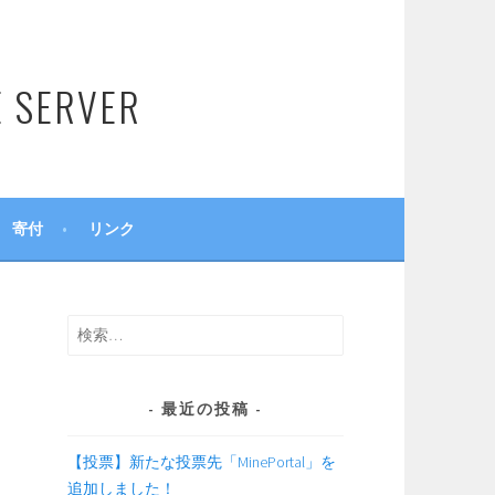
SERVER
寄付
リンク
検
索:
最近の投稿
【投票】新たな投票先「MinePortal」を
追加しました！