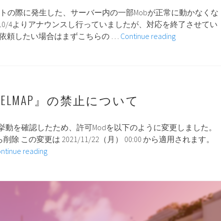
ップデートの際に発生した、サーバー内の一部Mobが正常に動かなくな
10/4よりアナウンスし行っていましたが、対応を終了させてい
1.17.1
を依頼したい場合はまずこちらの …
Continue reading
ア
ッ
プ
デ
ー
XELMAP』の禁止について
ト
で
挙動を確認したため、許可Modを以下のように変更しました。
動
から削除 この変更は 2021/11/22（月） 00:00 から適用されます。
か
許
ntinue reading
な
可
く
MOD『VoxelMap』
な
の
っ
禁
た
止
MOB