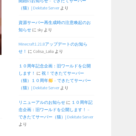
開始のお知らせ – できたてサーバー
（猫）| Dekitate Server
より
資源サーバー再生成時の注意喚起のお
知らせ
に
sky
より
Minecraft1.21.8アップデートのお知ら
せ！
に
Colisa_Lalia
より
１０周年記念企画：旧ワールドを公開
します！
に
祝！できたてサーバー
（猫）１０周年
– できたてサーバー
ら
（猫）| Dekitate Server
より
リニューアルのお知らせ
に
１０周年記
念企画：旧ワールドを公開します！ –
できたてサーバー（猫）| Dekitate Server
より