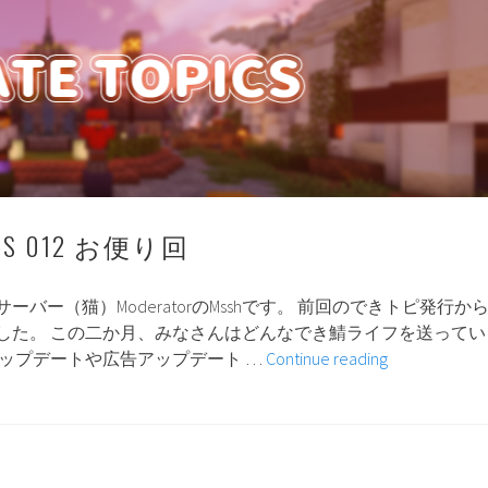
に
の
つ
復
い
旧
て
対
応
の
終
了
の
PICS 012 お便り回
お
知
ら
バー（猫）ModeratorのMsshです。 前回のできトピ発行か
せ
した。 この二か月、みなさんはどんなでき鯖ライフを送ってい
DEKITATE
アップデートや広告アップデート …
Continue reading
TOPICS
012
お
便
り