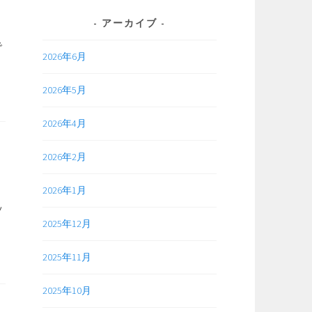
アーカイブ
で
2026年6月
ト
職
2026年5月
業
ク
2026年4月
エ
ス
2026年2月
ト
正
2026年1月
式
ッ
リ
2025年12月
リ
ー
2025年11月
ス
の
2025年10月
お