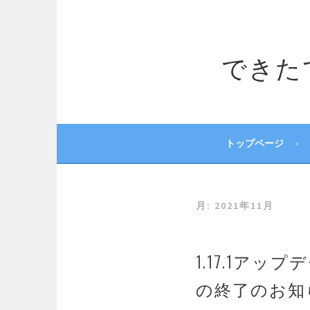
コ
ン
テ
できたてサ
ン
ツ
へ
ス
キ
ッ
トップページ
プ
月:
2021年11月
1.17.1ア
の終了のお知