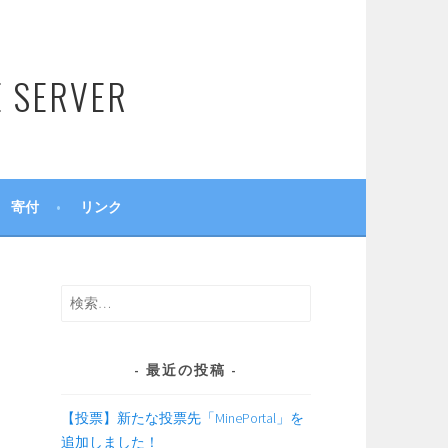
SERVER
寄付
リンク
検
索:
最近の投稿
【投票】新たな投票先「MinePortal」を
追加しました！