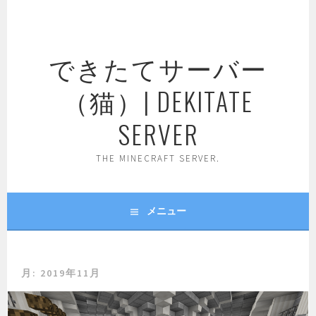
コ
ン
テ
できたてサーバー
ン
ツ
（猫）| DEKITATE
へ
ス
SERVER
キ
ッ
THE MINECRAFT SERVER.
プ
メニュー
月:
2019年11月