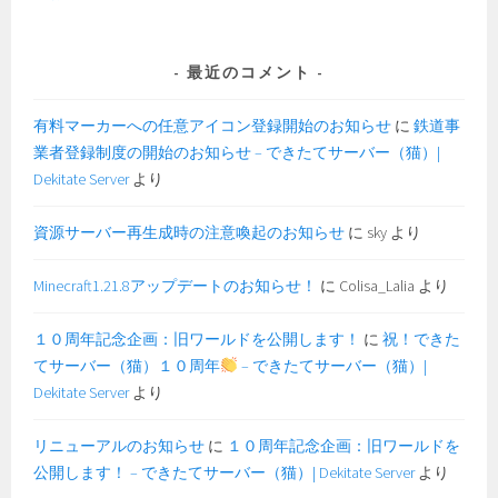
最近のコメント
有料マーカーへの任意アイコン登録開始のお知らせ
に
鉄道事
業者登録制度の開始のお知らせ – できたてサーバー（猫）|
Dekitate Server
より
資源サーバー再生成時の注意喚起のお知らせ
に
sky
より
Minecraft1.21.8アップデートのお知らせ！
に
Colisa_Lalia
より
１０周年記念企画：旧ワールドを公開します！
に
祝！できた
てサーバー（猫）１０周年
– できたてサーバー（猫）|
Dekitate Server
より
リニューアルのお知らせ
に
１０周年記念企画：旧ワールドを
公開します！ – できたてサーバー（猫）| Dekitate Server
より