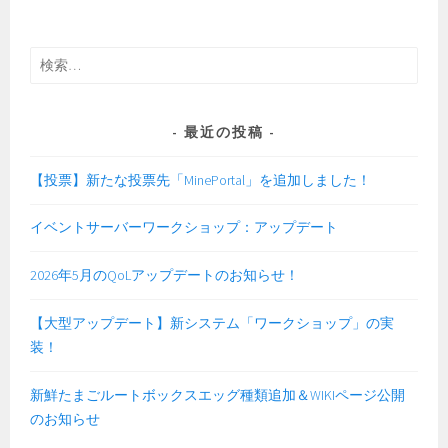
「唐
い
金
て
の
検
砂
索:
風
艇」:
最近の投稿
パ
ッ
【投票】新たな投票先「MinePortal」を追加しました！
チ
ノ
イベントサーバーワークショップ：アップデート
ー
ト
2026年5月のQoLアップデートのお知らせ！
【大型アップデート】新システム「ワークショップ」の実
装！
新鮮たまごルートボックスエッグ種類追加＆WIKIページ公開
のお知らせ