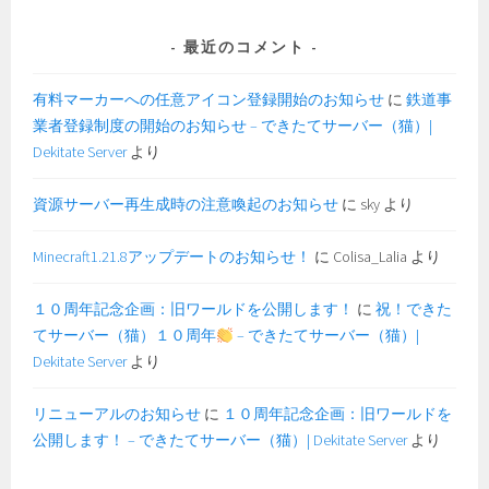
最近のコメント
有料マーカーへの任意アイコン登録開始のお知らせ
に
鉄道事
業者登録制度の開始のお知らせ – できたてサーバー（猫）|
Dekitate Server
より
資源サーバー再生成時の注意喚起のお知らせ
に
sky
より
Minecraft1.21.8アップデートのお知らせ！
に
Colisa_Lalia
より
１０周年記念企画：旧ワールドを公開します！
に
祝！できた
てサーバー（猫）１０周年
– できたてサーバー（猫）|
Dekitate Server
より
リニューアルのお知らせ
に
１０周年記念企画：旧ワールドを
公開します！ – できたてサーバー（猫）| Dekitate Server
より