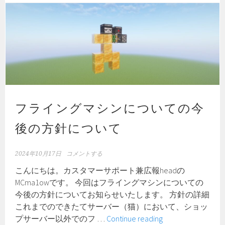
ロ
ウ
ィ
ン
コ
レ
ク
シ
フライングマシンについての今
ョ
ン
後の方針について
イ
ベ
ン
2024年10月17日
コメントする
ト
こんにちは。カスタマーサポート兼広報headの
の
MCma1owです。 今回はフライングマシンについての
お
今後の方針についてお知らせいたします。 方針の詳細
知
これまでのできたてサーバー（猫）において、ショッ
ら
フ
プサーバー以外でのフ …
Continue reading