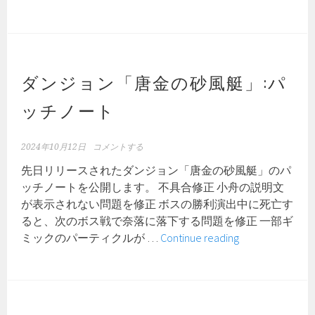
せ
ラ
イ
ン
グ
マ
ダンジョン「唐金の砂風艇」:パ
シ
ッチノート
ン
に
つ
2024年10月12日
コメントする
い
先日リリースされたダンジョン「唐金の砂風艇」のパ
て
ッチノートを公開します。 不具合修正 小舟の説明文
の
が表示されない問題を修正 ボスの勝利演出中に死亡す
今
ると、次のボス戦で奈落に落下する問題を修正 一部ギ
後
ダ
ミックのパーティクルが …
Continue reading
の
ン
方
ジ
針
ョ
に
ン
つ