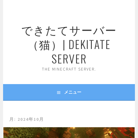
コ
ン
テ
できたてサーバー
ン
ツ
（猫）| DEKITATE
へ
ス
SERVER
キ
ッ
THE MINECRAFT SERVER.
プ
メニュー
月:
2024年10月