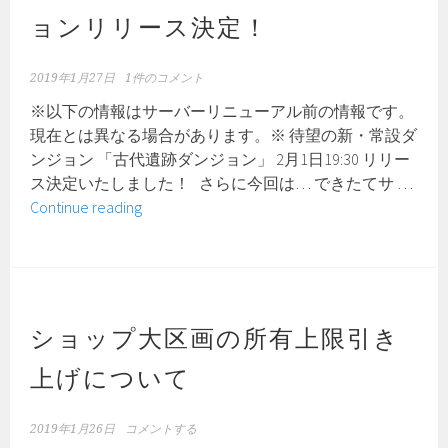
ョンリリース決定！
2019年1月27日
1件のコメント
※以下の情報はサーバーリニューアル前の情報です。
現在とは異なる場合があります。※ 待望の新・常設ダ
ンジョン 「古代遺跡ダンジョン」 2月1日19:30 リリー
ス決定いたしました！ さらに今回は… できたてサ …
【速
Continue reading
報】
待
望
の
新・
ショップ大区画の所有上限引き
常
上げについて
設
ダ
ン
2019年1月26日
コメントする
ジ