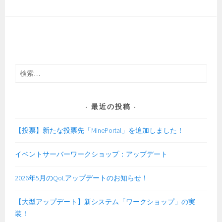
集
げ
の
に
お
つ
知
い
ら
て
せ
検
索:
最近の投稿
【投票】新たな投票先「MinePortal」を追加しました！
イベントサーバーワークショップ：アップデート
2026年5月のQoLアップデートのお知らせ！
【大型アップデート】新システム「ワークショップ」の実
装！