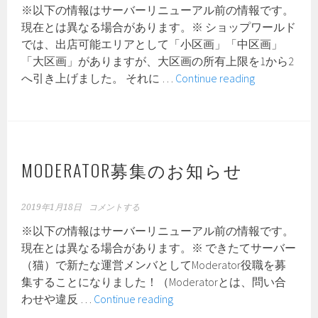
※以下の情報はサーバーリニューアル前の情報です。
ョ
現在とは異なる場合があります。※ ショップワールド
ン
では、出店可能エリアとして「小区画」「中区画」
リ
「大区画」がありますが、大区画の所有上限を1から2
リ
シ
へ引き上げました。 それに …
Continue reading
ー
ョ
ス
ッ
決
プ
定！
大
区
MODERATOR募集のお知らせ
画
の
2019年1月18日
コメントする
所
※以下の情報はサーバーリニューアル前の情報です。
有
現在とは異なる場合があります。※ できたてサーバー
上
（猫）で新たな運営メンバとしてModerator役職を募
限
集することになりました！（Moderatorとは、問い合
引
Moderator
わせや違反 …
Continue reading
き
募
上