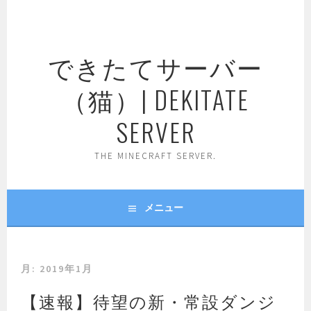
コ
ン
テ
できたてサーバー
ン
ツ
（猫）| DEKITATE
へ
ス
SERVER
キ
ッ
THE MINECRAFT SERVER.
プ
メニュー
月:
2019年1月
【速報】待望の新・常設ダンジ