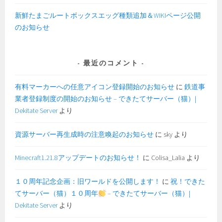
新鮮たまごルートボックスエッグ種類追加＆WIKIページ公開
のお知らせ
最近のコメント
有料マーカーへの任意アイコン登録開始のお知らせ
に
鉄道事
業者登録制度の開始のお知らせ – できたてサーバー（猫）|
Dekitate Server
より
資源サーバー再生成時の注意喚起のお知らせ
に
sky
より
Minecraft1.21.8アップデートのお知らせ！
に
Colisa_Lalia
より
１０周年記念企画：旧ワールドを公開します！
に
祝！できた
てサーバー（猫）１０周年
– できたてサーバー（猫）|
Dekitate Server
より