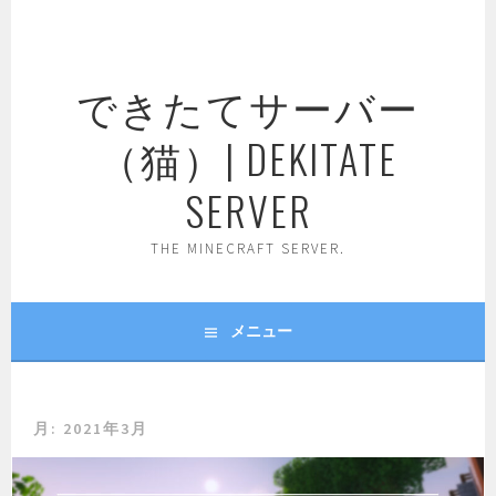
コ
ン
テ
できたてサーバー
ン
ツ
（猫）| DEKITATE
へ
ス
SERVER
キ
ッ
THE MINECRAFT SERVER.
プ
メニュー
月:
2021年3月