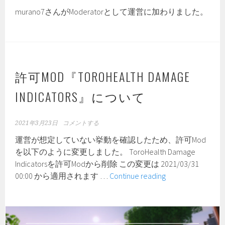
murano7さんがModeratorとして運営に加わりました。
い
て
の
お
知
ら
許可MOD『TOROHEALTH DAMAGE
せ
INDICATORS』について
2021年3月23日
コメントする
運営が想定していない挙動を確認したため、許可Mod
を以下のように変更しました。 ToroHealth Damage
Indicatorsを許可Modから削除 この変更は 2021/03/31
許
00:00 から適用されます …
Continue reading
可
MOD『ToroHealt
Damage
Indicators』