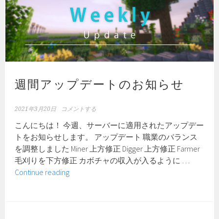
に
つ
い
て
週間アップデートのお知らせ
2021年3月20日
コメントする
こんにちは！ 今週、サーバーに適用されたアップデー
トをお知らせします。 アップデート 職業のバランス
を調整しました Miner 上方修正 Digger 上方修正 Farmer
毛刈りを下方修正 カボチャの収入が入るように …
週
Continue reading
間
ア
ッ
プ