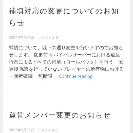
プ
デ
補填対応の変更についてのお知
ー
らせ
ト
の
お
2021年3月27日
コメントする
知
補填について、以下の通り変更を行いますのでお知ら
ら
せします。 変更前 サバイバルサーバーにおける違反
せ
行為によるすべての補填（ロールバック）を行う。 変
更後 保護を行っていないプレイヤーの所有物における
補
・無断破壊 ・無断設 …
Continue reading
填
対
応
の
変
運営メンバー変更のお知らせ
更
に
2021年3月27日
コメントする
つ