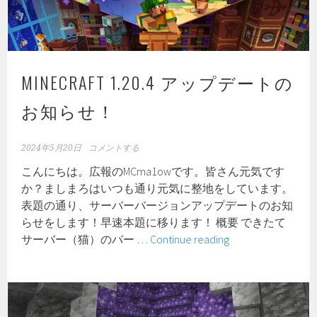
知
ル
ら
ー
せ
ト
ボ
MINECRAFT 1.20.4 アップデートの
ッ
ク
お知らせ！
ス
の
一
2024年5月20日
コメントする
部
こんにちは。広報のMCma1owです。皆さん元気です
ア
か？ましまろはいつも通り元気に整地をしています。
イ
表題の通り、サーバーバージョンアップデートのお知
テ
らせをします！早速本題に移ります！ 概要 できたて
ム
MINECRAFT
サーバー（猫）のバー …
Continue reading
交
1.20.4
換
ア
の
ッ
お
プ
知