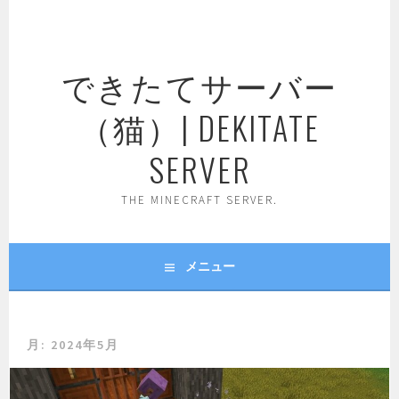
コ
ン
テ
できたてサーバー
ン
ツ
（猫）| DEKITATE
へ
ス
SERVER
キ
ッ
THE MINECRAFT SERVER.
プ
メニュー
月:
2024年5月