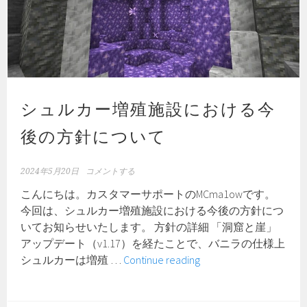
デ
ら
ー
せ
ト
の
お
知
シュルカー増殖施設における今
ら
せ！
後の方針について
2024年5月20日
コメントする
こんにちは。カスタマーサポートのMCma1owです。
今回は、シュルカー増殖施設における今後の方針につ
いてお知らせいたします。 方針の詳細 「洞窟と崖」
アップデート（v1.17）を経たことで、バニラの仕様上
シ
シュルカーは増殖 …
Continue reading
ュ
ル