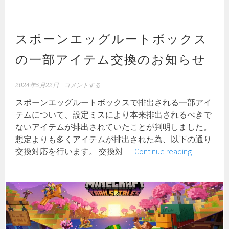
ジ
ョ
ン
スポーンエッグルートボックス
移
の一部アイテム交換のお知らせ
行
に
伴
2024年5月22日
コメントする
う
スポーンエッグルートボックスで排出される一部アイ
職
テムについて、設定ミスにより本来排出されるべきで
業
ないアイテムが排出されていたことが判明しました。
ア
想定よりも多くアイテムが排出された為、以下の通り
ッ
ス
交換対応を行います。 交換対 …
Continue reading
プ
ポ
デ
ー
ー
ン
ト
エ
の
ッ
お
グ