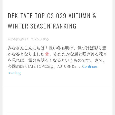
カ
ー
増
DEKITATE TOPICS 029 AUTUMN &
殖
WINTER SEASON RANKING
施
設
に
2024年5月4日
コメントする
お
みなさんこんにちは！長い冬も明け、気づけば彩り豊
け
かな春となりました
。あたたかな風と咲き誇る花々
る
を見れば、気分も明るくなるというものです。 さて、
今
今回のDEKITATE TOPICSは、AUTUMN &a …
Continue
後
DEKITATE
reading
の
TOPICS
方
029
針
AUTUMN
に
&
つ
WINTER
い
SEASON
て