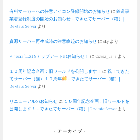
有料マーカーへの任意アイコン登録開始のお知らせ
に
鉄道事
業者登録制度の開始のお知らせ – できたてサーバー（猫）|
Dekitate Server
より
資源サーバー再生成時の注意喚起のお知らせ
に
sky
より
Minecraft1.21.8アップデートのお知らせ！
に
Colisa_Lalia
より
１０周年記念企画：旧ワールドを公開します！
に
祝！できた
てサーバー（猫）１０周年
– できたてサーバー（猫）|
Dekitate Server
より
リニューアルのお知らせ
に
１０周年記念企画：旧ワールドを
公開します！ – できたてサーバー（猫）| Dekitate Server
より
アーカイブ