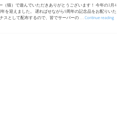
に
ー（猫）で遊んでいただきありがとうございます！ 今年の3月4
つ
周年を迎えました。 遅ればせながら9周年の記念品をお配りいた
い
ーナスとして配布するので、皆でサーバーの …
Continue reading
て
9