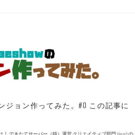
のダンジョン作ってみた。#0 この記事に
！ できたてサーバー（猫）運営 クリエイティブ部門 Head の