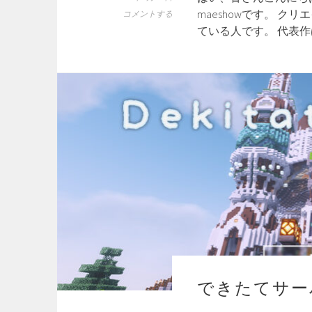
maeshowです。 
コメントする
ている人です。 代表
できたてサー