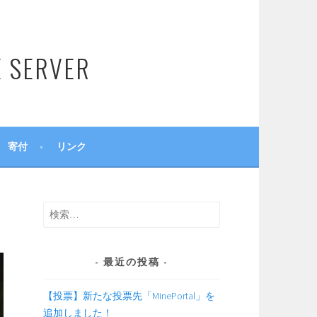
SERVER
寄付
リンク
検
索:
最近の投稿
【投票】新たな投票先「MinePortal」を
追加しました！