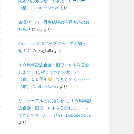
開始のお知らせ – できたてサーバー
（猫）| Dekitate Server
より
資源サーバー再生成時の注意喚起のお
知らせ
に
sky
より
Minecraft1.21.8アップデートのお知ら
せ！
に
Colisa_Lalia
より
１０周年記念企画：旧ワールドを公開
します！
に
祝！できたてサーバー
（猫）１０周年
– できたてサーバー
（猫）| Dekitate Server
より
リニューアルのお知らせ
に
１０周年記
な
念企画：旧ワールドを公開します！ –
できたてサーバー（猫）| Dekitate Server
より