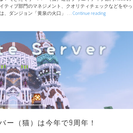
クリエイティブ部門のマネジメント、クオリティチェックなどをやっ
maeshow
作は、ダンジョン「黄泉の火口」 …
Continue reading
の
ダ
ン
ジ
ョ
ン
作
っ
て
み
た。
#0
こ
の
バー（猫）は今年で9周年！
記
事