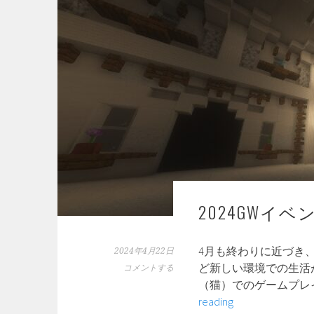
ン
エ
ッ
グ
ル
ー
ト
ボ
ッ
ク
ス
リ
2024GWイ
リ
ー
ス
4月も終わりに近づき
2024年4月22日
の
ど新しい環境での生活
コメントする
お
（猫）でのゲームプレ
知
2024GW
reading
ら