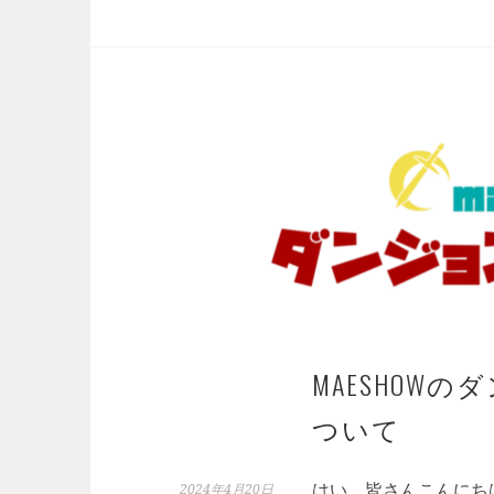
イ
せ
ベ
ン
ト
の
お
知
ら
せ
MAESHOW
ついて
はい、皆さんこんにちは
2024年4月20日