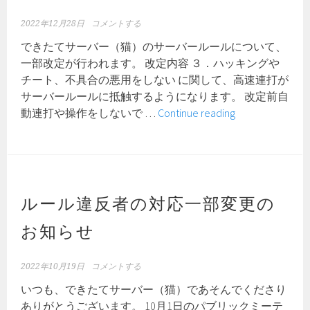
ン
制
2022年12月28日
コメントする
定
できたてサーバー（猫）のサーバールールについて、
の
一部改定が行われます。 改定内容 ３．ハッキングや
お
チート、不具合の悪用をしない に関して、高速連打が
知
サーバールールに抵触するようになります。 改定前自
ら
一
動連打や操作をしないで …
Continue reading
せ
部
サ
ー
バ
ー
ルール違反者の対応一部変更の
ル
お知らせ
ー
ル
の
2022年10月19日
コメントする
改
いつも、できたてサーバー（猫）であそんでくださり
定
ありがとうございます。 10月1日のパブリックミーテ