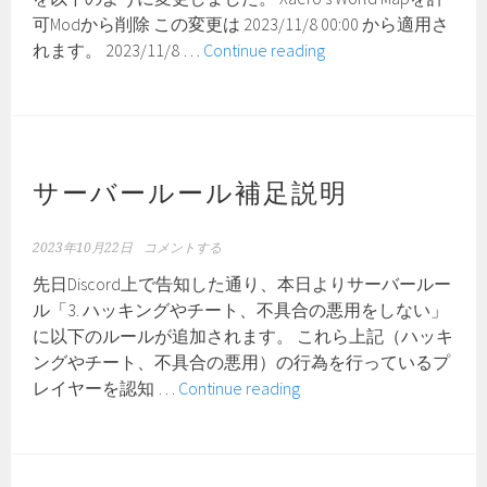
た
可Modから削除 この変更は 2023/11/8 00:00 から適用さ
許
れます。 2023/11/8 …
Continue reading
可
MOD『Xaero’s
World
Map』
に
サーバールール補足説明
つ
い
2023年10月22日
コメントする
て
先日Discord上で告知した通り、本日よりサーバールー
ル「3. ハッキングやチート、不具合の悪用をしない」
に以下のルールが追加されます。 これら上記（ハッキ
ングやチート、不具合の悪用）の行為を行っているプ
サ
レイヤーを認知 …
Continue reading
ー
バ
ー