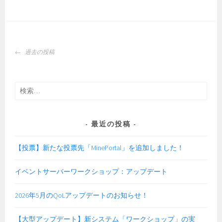
サ
ら
ー
せ
バ
ー
投
ル
過去の投稿
稿
ー
ナ
ル
ビ
の
検
ゲ
お
索:
ー
知
シ
ら
最近の投稿
ョ
せ
ン
【投票】新たな投票先「MinePortal」を追加しました！
イベントサーバーワークショップ：アップデート
2026年5月のQoLアップデートのお知らせ！
【大型アップデート】新システム「ワークショップ」の実