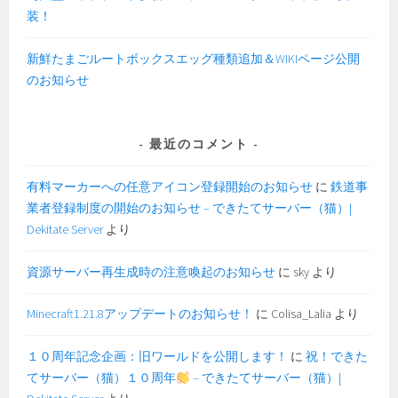
装！
新鮮たまごルートボックスエッグ種類追加＆WIKIページ公開
のお知らせ
最近のコメント
有料マーカーへの任意アイコン登録開始のお知らせ
に
鉄道事
業者登録制度の開始のお知らせ – できたてサーバー（猫）|
Dekitate Server
より
資源サーバー再生成時の注意喚起のお知らせ
に
sky
より
Minecraft1.21.8アップデートのお知らせ！
に
Colisa_Lalia
より
１０周年記念企画：旧ワールドを公開します！
に
祝！できた
てサーバー（猫）１０周年
– できたてサーバー（猫）|