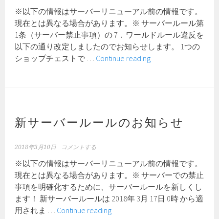
知
※以下の情報はサーバーリニューアル前の情報です。
ら
現在とは異なる場合があります。※ サーバールール第
せ
1条（サーバー禁止事項）の 7．ワールドルール違反を
以下の通り改定しましたのでお知らせします。 1つの
サ
ショップチェストで …
Continue reading
ー
バ
ー
ル
ー
新サーバールールのお知らせ
ル
一
2018年3月10日
コメントする
部
※以下の情報はサーバーリニューアル前の情報です。
改
現在とは異なる場合があります。※ サーバーでの禁止
定
事項を明確化するために、サーバールールを新しくし
の
ます！ 新サーバールールは 2018年 3月 17日 0時 から適
お
新
用されま …
Continue reading
知