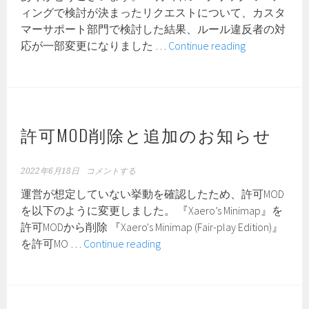
に
ィングで検討が決まったリクエストについて、カスタ
つ
マーサポート部門で検討した結果、ルール違反者の対
い
ル
応が一部変更になりました …
Continue reading
て
ー
ル
違
反
者
許可MOD削除と追加のお知らせ
の
対
2022年6月18日
コメントする
応
運営が想定していない挙動を確認したため、許可MOD
一
を以下のように変更しました。 『Xaero’s Minimap』を
部
許可MODから削除 『Xaero's Minimap (Fair-play Edition)』
変
許
を許可MO …
Continue reading
更
可
の
MOD
お
削
知