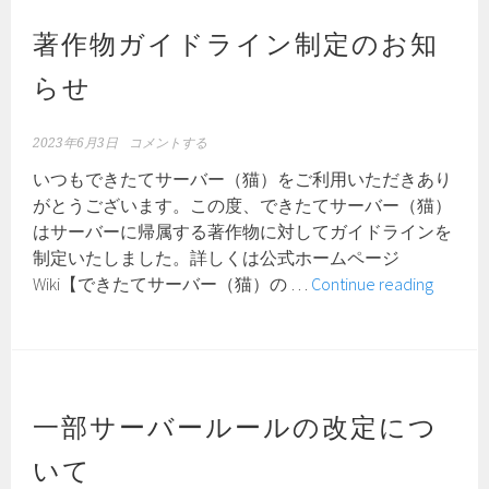
ル
ー
著作物ガイドライン制定のお知
ル
らせ
補
足
説
2023年6月3日
コメントする
明
いつもできたてサーバー（猫）をご利用いただきあり
がとうございます。この度、できたてサーバー（猫）
はサーバーに帰属する著作物に対してガイドラインを
制定いたしました。詳しくは公式ホームページ
著
Wiki【できたてサーバー（猫）の …
Continue reading
作
物
ガ
イ
ド
一部サーバールールの改定につ
ラ
いて
イ