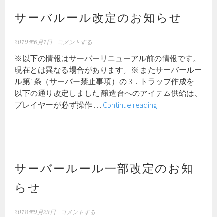
除
ら
と
せ
サーバルール改定のお知らせ
追
加
2019年6月1日
コメントする
の
※以下の情報はサーバーリニューアル前の情報です。
お
現在とは異なる場合があります。※ またサーバールー
知
ル第1条（サーバー禁止事項）の 3．トラップ作成を
ら
以下の通り改定しました 醸造台へのアイテム供給は、
せ
サ
プレイヤーが必ず操作 …
Continue reading
ー
バ
ル
ー
ル
サーバールール一部改定のお知
改
らせ
定
の
お
2018年9月29日
コメントする