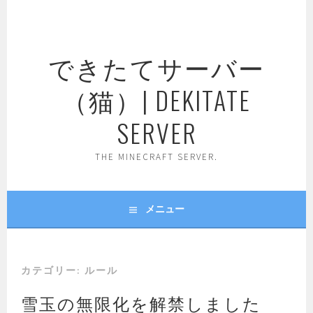
コ
ン
テ
できたてサーバー
ン
ツ
（猫）| DEKITATE
へ
ス
SERVER
キ
ッ
THE MINECRAFT SERVER.
プ
メニュー
カテゴリー:
ルール
雪玉の無限化を解禁しました