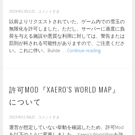
2026年1月11日
コメントする
以前よりリクエストされていた、ゲーム内での雪玉の
無限化を許可しました。ただし、サーバーに過度に負
荷を与える施設や悪質な利用に対しては、警告または
罰則が科される可能性がありますので、ご注意くださ
雪
い。これに伴い、Builde …
Continue reading
玉
の
無
限
化
許可MOD『XAERO’S WORLD MAP』
を
について
解
禁
し
2023年11月4日
コメントする
ま
運営が想定していない挙動を確認したため、許可Mod
し
を以下のように変更しました。 Xaero’s World Mapを許