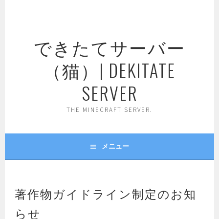
コ
ン
テ
できたてサーバー
ン
ツ
（猫）| DEKITATE
へ
ス
SERVER
キ
ッ
THE MINECRAFT SERVER.
プ
メニュー
著作物ガイドライン制定のお知
らせ