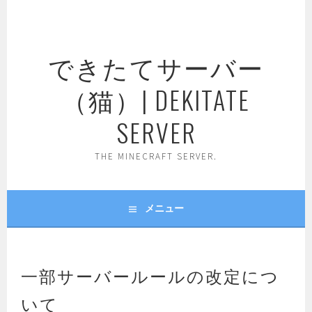
コ
ン
テ
できたてサーバー
ン
ツ
（猫）| DEKITATE
へ
ス
SERVER
キ
ッ
THE MINECRAFT SERVER.
プ
メニュー
一部サーバールールの改定につ
いて