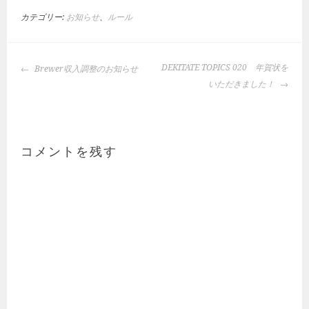
カテゴリー:
お知らせ
、
ルール
投
DEKITATE TOPICS 020 年賀状を
Brewer収入調整のお知らせ
稿
いただきました！
ナ
ビ
ゲ
ー
コメントを残す
シ
ョ
ン