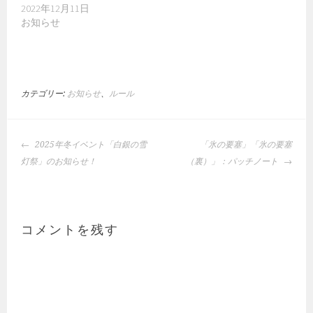
2022年12月11日
お知らせ
カテゴリー:
お知らせ
、
ルール
投
2025年冬イベント「白銀の雪
「氷の要塞」「氷の要塞
稿
灯祭」のお知らせ！
（裏）」：パッチノート
ナ
ビ
ゲ
ー
コメントを残す
シ
ョ
ン