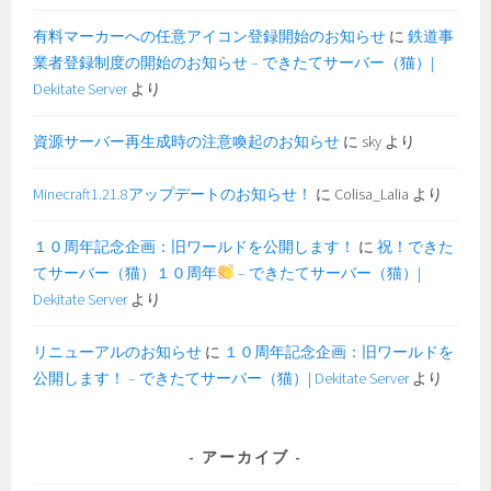
有料マーカーへの任意アイコン登録開始のお知らせ
に
鉄道事
業者登録制度の開始のお知らせ – できたてサーバー（猫）|
Dekitate Server
より
資源サーバー再生成時の注意喚起のお知らせ
に
sky
より
Minecraft1.21.8アップデートのお知らせ！
に
Colisa_Lalia
より
１０周年記念企画：旧ワールドを公開します！
に
祝！できた
てサーバー（猫）１０周年
– できたてサーバー（猫）|
Dekitate Server
より
リニューアルのお知らせ
に
１０周年記念企画：旧ワールドを
公開します！ – できたてサーバー（猫）| Dekitate Server
より
アーカイブ