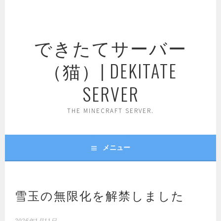
コ
ン
テ
できたてサーバー
ン
ツ
（猫）| DEKITATE
へ
ス
SERVER
キ
ッ
THE MINECRAFT SERVER.
プ
メニュー
雪玉の無限化を解禁しました