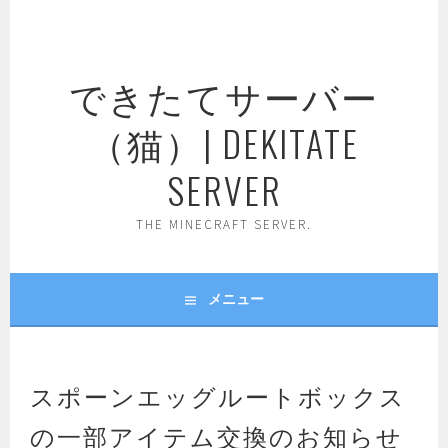
コ
ン
テ
できたてサーバー
ン
ツ
（猫）| DEKITATE
へ
ス
SERVER
キ
ッ
THE MINECRAFT SERVER.
プ
メニュー
スポーンエッグルートボックス
の一部アイテム交換のお知らせ