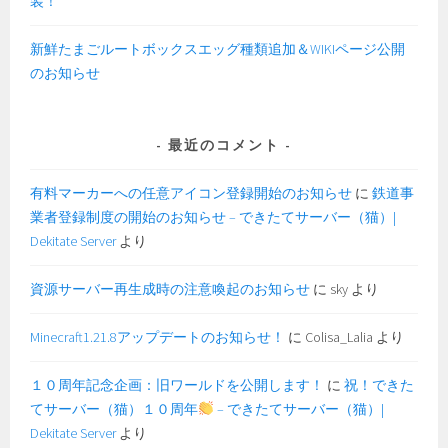
装！
新鮮たまごルートボックスエッグ種類追加＆WIKIページ公開
のお知らせ
最近のコメント
有料マーカーへの任意アイコン登録開始のお知らせ
に
鉄道事
業者登録制度の開始のお知らせ – できたてサーバー（猫）|
Dekitate Server
より
資源サーバー再生成時の注意喚起のお知らせ
に
sky
より
Minecraft1.21.8アップデートのお知らせ！
に
Colisa_Lalia
より
１０周年記念企画：旧ワールドを公開します！
に
祝！できた
てサーバー（猫）１０周年
– できたてサーバー（猫）|
Dekitate Server
より