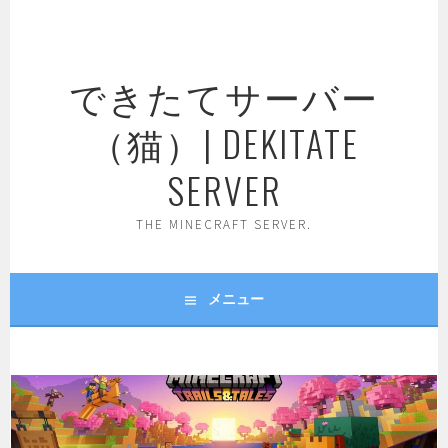
コ
ン
テ
できたてサーバー
ン
ツ
（猫）| DEKITATE
へ
ス
SERVER
キ
ッ
THE MINECRAFT SERVER.
プ
メニュー