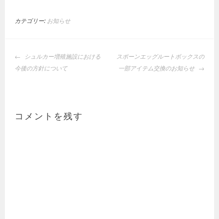
カテゴリー:
お知らせ
投
シュルカー増殖施設における
スポーンエッグルートボックスの
稿
今後の方針について
一部アイテム交換のお知らせ
ナ
ビ
ゲ
ー
コメントを残す
シ
ョ
ン