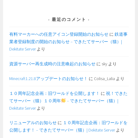
最近のコメント
有料マーカーへの任意アイコン登録開始のお知らせ
に
鉄道事
業者登録制度の開始のお知らせ – できたてサーバー（猫）|
Dekitate Server
より
資源サーバー再生成時の注意喚起のお知らせ
に
sky
より
Minecraft1.21.8アップデートのお知らせ！
に
Colisa_Lalia
より
１０周年記念企画：旧ワールドを公開します！
に
祝！できた
てサーバー（猫）１０周年
– できたてサーバー（猫）|
Dekitate Server
より
リニューアルのお知らせ
に
１０周年記念企画：旧ワールドを
公開します！ – できたてサーバー（猫）| Dekitate Server
より