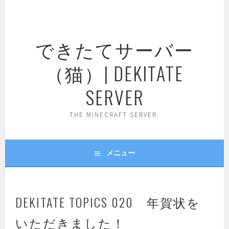
コ
ン
テ
できたてサーバー
ン
ツ
（猫）| DEKITATE
へ
ス
SERVER
キ
ッ
THE MINECRAFT SERVER.
プ
メニュー
DEKITATE TOPICS 020 年賀状を
いただきました！