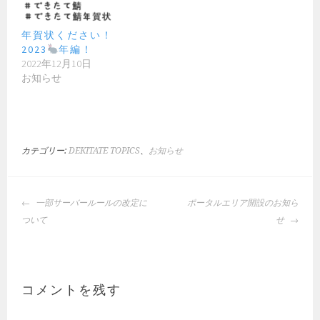
年賀状ください！
2023
年編！
2022年12月10日
お知らせ
カテゴリー:
DEKITATE TOPICS
、
お知らせ
投
一部サーバールールの改定に
ポータルエリア開設のお知ら
稿
ついて
せ
ナ
ビ
ゲ
ー
コメントを残す
シ