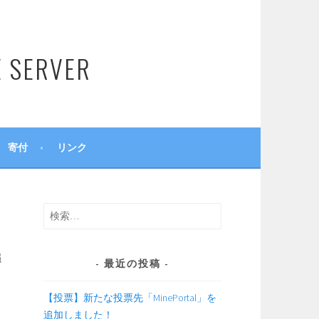
SERVER
寄付
リンク
検
索:
追
最近の投稿
【投票】新たな投票先「MinePortal」を
追加しました！