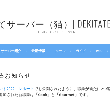
ーバー（猫）| DEKITATE 
THE MINECRAFT SERVER.
サーバー紹介
最新情報
ルール
ガイド
WIKI
るお知らせ
ト2022 レポート
でも公開されたように、職業が新たに
2つ
追加された新職業は
「Cook」
と
「Gourmet」
です。