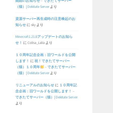
開始のお知らせ – できたてサーバー
（猫）| Dekitate Server
より
資源サーバー再生成時の注意喚起のお
知らせ
に
sky
より
Minecraft1.21.8アップデートのお知ら
せ！
に
Colisa_Lalia
より
１０周年記念企画：旧ワールドを公開
します！
に
祝！できたてサーバー
（猫）１０周年
– できたてサーバー
（猫）| Dekitate Server
より
リニューアルのお知らせ
に
１０周年記
念企画：旧ワールドを公開します！ –
できたてサーバー（猫）| Dekitate Server
より