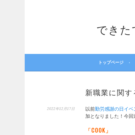
コ
ン
テ
できたてサ
ン
ツ
へ
ス
キ
ッ
トップページ
プ
新職業に関す
以前
勤労感謝の日イベン
2022年12月17日
加となりました！今回
「COOK」