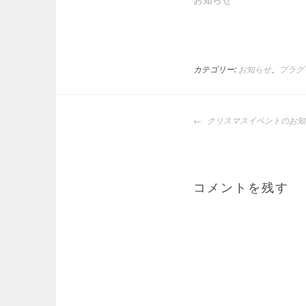
カテゴリー:
お知らせ
、
プラグ
投
クリスマスイベントのお知
稿
ナ
ビ
ゲ
コメントを残す
ー
シ
ョ
ン