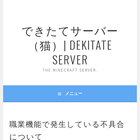
コ
ン
テ
できたてサーバー
ン
ツ
（猫）| DEKITATE
へ
ス
SERVER
キ
ッ
THE MINECRAFT SERVER.
プ
メニュー
職業機能で発生している不具合
について