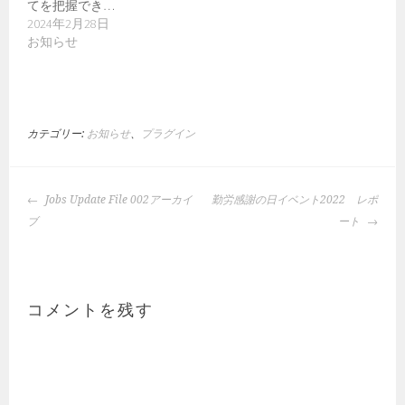
てを把握でき…
2024年2月28日
お知らせ
カテゴリー:
お知らせ
、
プラグイン
投
Jobs Update File 002アーカイ
勤労感謝の日イベント2022 レポ
稿
ブ
ート
ナ
ビ
ゲ
ー
コメントを残す
シ
ョ
ン