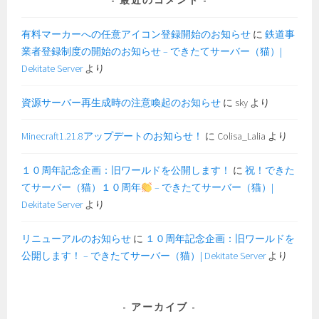
有料マーカーへの任意アイコン登録開始のお知らせ
に
鉄道事
業者登録制度の開始のお知らせ – できたてサーバー（猫）|
Dekitate Server
より
資源サーバー再生成時の注意喚起のお知らせ
に
sky
より
Minecraft1.21.8アップデートのお知らせ！
に
Colisa_Lalia
より
１０周年記念企画：旧ワールドを公開します！
に
祝！できた
てサーバー（猫）１０周年
– できたてサーバー（猫）|
Dekitate Server
より
リニューアルのお知らせ
に
１０周年記念企画：旧ワールドを
公開します！ – できたてサーバー（猫）| Dekitate Server
より
アーカイブ