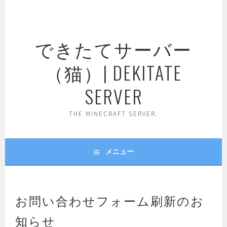
コ
ン
テ
できたてサーバー
ン
ツ
（猫）| DEKITATE
へ
ス
SERVER
キ
ッ
THE MINECRAFT SERVER.
プ
メニュー
お問い合わせフォーム刷新のお
知らせ