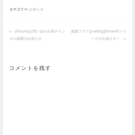
カテゴリー:
お知らせ
投
Discordお問い合わせ系チャン
保護フラグ greeting/farewellリリ
稿
ネル刷新のお知らせ
ースのお知らせ！
ナ
ビ
ゲ
ー
コメントを残す
シ
ョ
ン