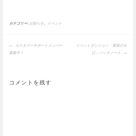
カテゴリー:
お知らせ
、
イベント
投
カスタマーサポートメンバー
イベントダンジョン「黄泉の火
稿
募集中！
口」パッチノート
ナ
ビ
ゲ
ー
コメントを残す
シ
ョ
ン