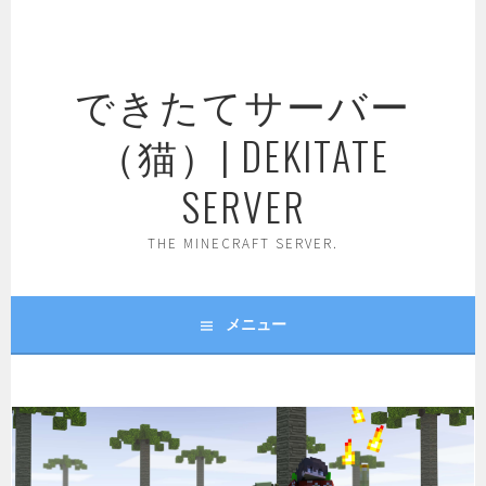
コ
ン
テ
できたてサーバー
ン
ツ
（猫）| DEKITATE
へ
ス
SERVER
キ
ッ
THE MINECRAFT SERVER.
プ
メニュー