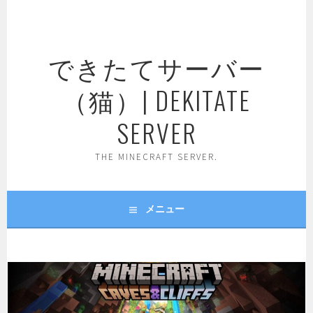
コ
ン
テ
できたてサーバー
ン
ツ
（猫）| DEKITATE
へ
ス
SERVER
キ
ッ
THE MINECRAFT SERVER.
プ
メニュー