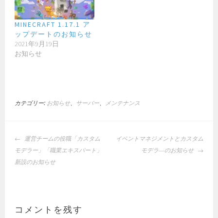
MINECRAFT 1.17.1 ア
ップデートのお知らせ
2021年9月19日
お知らせ
カテゴリー:
お知らせ
、
サーバー
、
メンテナンス
投
運営チームの役職「カスタム
イベントマネジメントとカスタム
稿
モデラー」「職業エキスパート」
モデラ―のお知らせ
ナ
新設のお知らせ
ビ
ゲ
ー
シ
コメントを残す