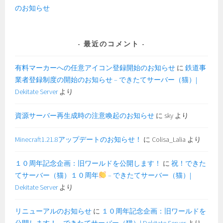
のお知らせ
最近のコメント
有料マーカーへの任意アイコン登録開始のお知らせ
に
鉄道事
業者登録制度の開始のお知らせ – できたてサーバー（猫）|
Dekitate Server
より
資源サーバー再生成時の注意喚起のお知らせ
に
sky
より
Minecraft1.21.8アップデートのお知らせ！
に
Colisa_Lalia
より
１０周年記念企画：旧ワールドを公開します！
に
祝！できた
てサーバー（猫）１０周年
– できたてサーバー（猫）|
Dekitate Server
より
リニューアルのお知らせ
に
１０周年記念企画：旧ワールドを
公開します！ – できたてサーバー（猫）| Dekitate Server
より