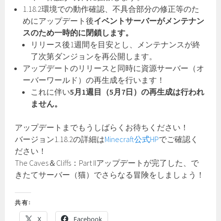
1.18.2環境での動作確認、不具合部分の修正等のた
めにアップデート後
イベントサーバーがメンテナン
スのため一時的に閉鎖します。
リリース後1週間を目安とし、メンテナンスが終
了次第ダンジョンを再公開します。
アップデートのリリースと同時に資源サーバー（オ
ーバーワールド）の再生成を行います！
これに伴い
5月1週目（5月7日）の再生成は行われ
ません。
アップデートまでもうしばらくお待ちください！
バージョン1.18.2の詳細は
Minecraft公式HP
でご確認く
ださい！
The Caves＆Cliffs：Part IIアップデートが完了した、で
きたてサーバー（猫）でさらなる冒険をしましょう！
共有:
X
Facebook