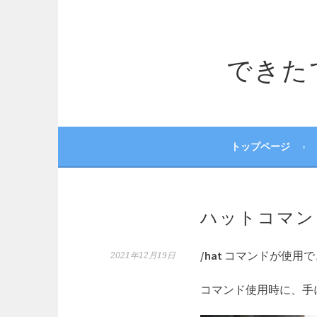
コ
ン
テ
できたてサ
ン
ツ
へ
ス
キ
ッ
トップページ
プ
ハットコマン
/hat
コマンドが使用で
2021年12月19日
コマンド使用時に、手