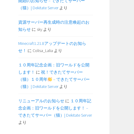
開始のお知らせ – できたてサーバー
（猫）| Dekitate Server
より
資源サーバー再生成時の注意喚起のお
知らせ
に
sky
より
Minecraft1.21.8アップデートのお知ら
せ！
に
Colisa_Lalia
より
１０周年記念企画：旧ワールドを公開
します！
に
祝！できたてサーバー
（猫）１０周年
– できたてサーバー
（猫）| Dekitate Server
より
リニューアルのお知らせ
に
１０周年記
念企画：旧ワールドを公開します！ –
できたてサーバー（猫）| Dekitate Server
より