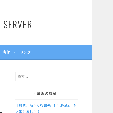
SERVER
寄付
リンク
検
索:
最近の投稿
【投票】新たな投票先「MinePortal」を
追加しました！