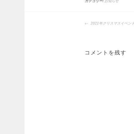
カテゴリー:
お知らせ
投
2021年クリスマスイベン
稿
ナ
ビ
ゲ
コメントを残す
ー
シ
ョ
ン