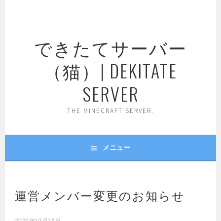
コ
ン
テ
できたてサーバー
ン
ツ
（猫）| DEKITATE
へ
ス
SERVER
キ
ッ
THE MINECRAFT SERVER.
プ
メニュー
運営メンバー変更のお知らせ