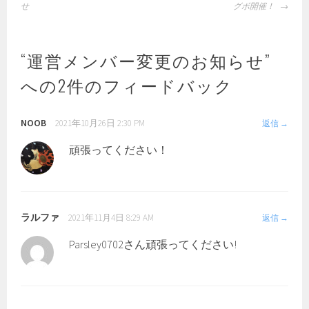
稿
せ
グボ開催！
ナ
ビ
ゲ
“
運営メンバー変更のお知らせ
”
ー
への2件のフィードバック
シ
ョ
ン
NOOB
2021年10月26日 2:30 PM
返信
頑張ってください！
ラルファ
2021年11月4日 8:29 AM
返信
Parsley0702さん頑張ってください!