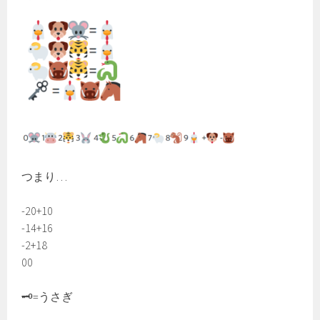
つまり…
-20+10
-14+16
-2+18
00
🗝=うさぎ