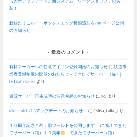
【大型アップデート】新システム「ワークショップ」の実
装！
新鮮たまごルートボックスエッグ種類追加＆WIKIページ公開
のお知らせ
最近のコメント
有料マーカーへの任意アイコン登録開始のお知らせ
に
鉄道事
業者登録制度の開始のお知らせ – できたてサーバー（猫）|
Dekitate Server
より
資源サーバー再生成時の注意喚起のお知らせ
に
sky
より
Minecraft1.21.8アップデートのお知らせ！
に
Colisa_Lalia
より
１０周年記念企画：旧ワールドを公開します！
に
祝！できた
てサーバー（猫）１０周年
– できたてサーバー（猫）|