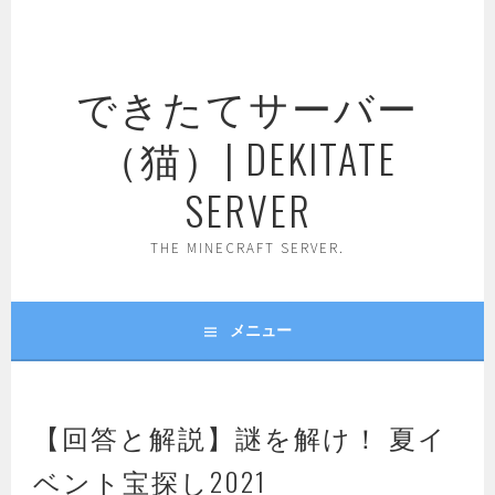
コ
ン
テ
できたてサーバー
ン
ツ
（猫）| DEKITATE
へ
ス
SERVER
キ
ッ
THE MINECRAFT SERVER.
プ
メニュー
【回答と解説】謎を解け！ 夏イ
ベント宝探し2021