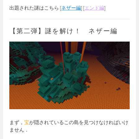
出題された謎はこちら [
ネザー編
] [
エンド編
]
【第二弾】謎を解け！ ネザー編
まず，
宝
が隠されているこの島を見つけなければいけ
ません．