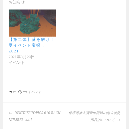
お知らせ
【第二弾】謎を解け！
夏イベント宝探し
2021
2021年8月20日
イベント
カテゴリー:
イベント
投
DEKITATE TOPICS 010 BACK
保護等撤去調査申請時の撤去後使
稿
NUMBER vol.1
用目的について
ナ