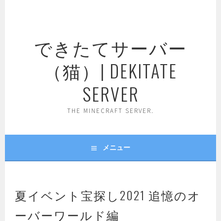
コ
ン
テ
できたてサーバー
ン
ツ
（猫）| DEKITATE
へ
ス
SERVER
キ
ッ
THE MINECRAFT SERVER.
プ
メニュー
夏イベント宝探し2021 追憶のオ
ーバーワールド編