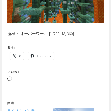
座標： オーバーワールド [290, 48, 360]
共有:
X
Facebook
いいね:
読
み
込
み
中…
関連
夏イベント宝探し