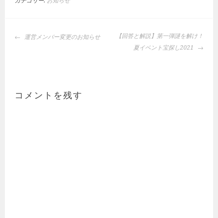
カテゴリー:
お知らせ
投
【回答と解説】第一弾謎を解け！
運営メンバー変更のお知らせ
稿
夏イベント宝探し2021
ナ
ビ
ゲ
ー
コメントを残す
シ
ョ
ン