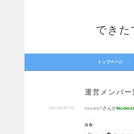
コ
ン
テ
できたてサ
ン
ツ
へ
ス
キ
ッ
トップページ
プ
運営メンバー
murano7さんが
Modera
2021年3月27日
共有: