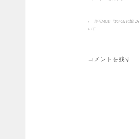
投
許可MOD『ToroHealth Da
稿
いて
ナ
ビ
ゲ
ー
コメントを残す
シ
ョ
ン