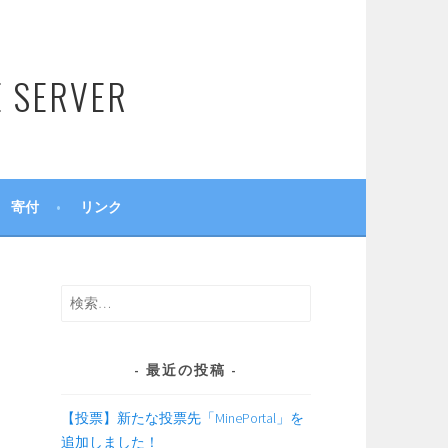
SERVER
寄付
リンク
検
索:
最近の投稿
【投票】新たな投票先「MinePortal」を
追加しました！