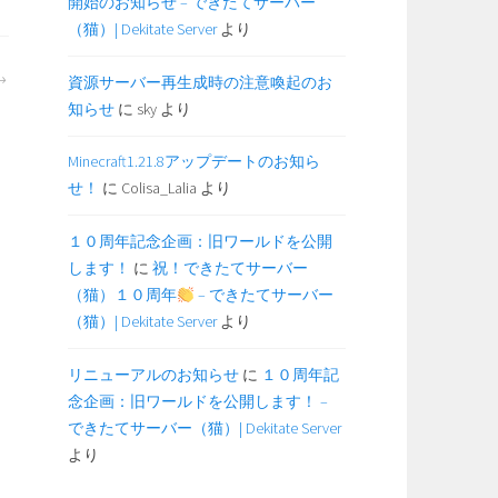
開始のお知らせ – できたてサーバー
（猫）| Dekitate Server
より
資源サーバー再生成時の注意喚起のお
知らせ
に
sky
より
Minecraft1.21.8アップデートのお知ら
せ！
に
Colisa_Lalia
より
１０周年記念企画：旧ワールドを公開
します！
に
祝！できたてサーバー
（猫）１０周年
– できたてサーバー
（猫）| Dekitate Server
より
リニューアルのお知らせ
に
１０周年記
念企画：旧ワールドを公開します！ –
できたてサーバー（猫）| Dekitate Server
より