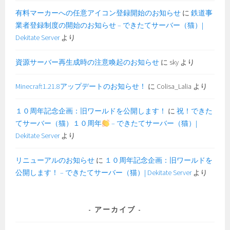
有料マーカーへの任意アイコン登録開始のお知らせ
に
鉄道事
業者登録制度の開始のお知らせ – できたてサーバー（猫）|
Dekitate Server
より
資源サーバー再生成時の注意喚起のお知らせ
に
sky
より
Minecraft1.21.8アップデートのお知らせ！
に
Colisa_Lalia
より
１０周年記念企画：旧ワールドを公開します！
に
祝！できた
てサーバー（猫）１０周年
– できたてサーバー（猫）|
Dekitate Server
より
リニューアルのお知らせ
に
１０周年記念企画：旧ワールドを
公開します！ – できたてサーバー（猫）| Dekitate Server
より
アーカイブ