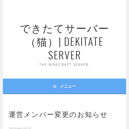
コ
ン
テ
できたてサーバー
ン
ツ
（猫）| DEKITATE
へ
ス
SERVER
キ
ッ
THE MINECRAFT SERVER.
プ
メニュー
運営メンバー変更のお知らせ