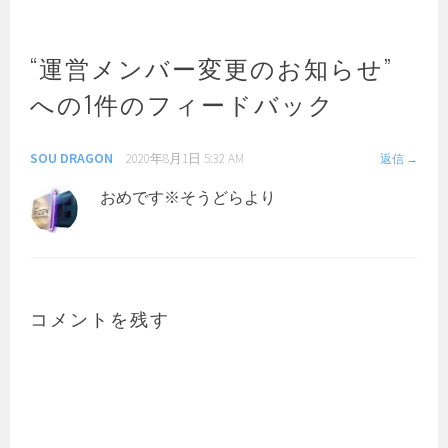
ナ
ビ
ゲ
“
運営メンバー変更のお知らせ
”
ー
への1件のフィードバック
シ
ョ
ン
SOU DRAGON
2020年8月1日 5:32 AM
返信
おめです※そうどらより
コメントを残す