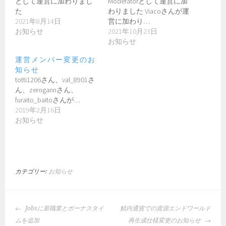
として運営に加わりまし
Moderatorとして運営に加
た
わりました Viacoさんが運
2021年8月14日
営に加わり…
お知らせ
2021年10月23日
お知らせ
運営メンバー変更のお
知らせ
totti1206さん、val_8901さ
ん、zerogannさん、
furaito_baitoさんが…
2019年2月16日
お知らせ
カテゴリー:
お知らせ
投
Jobsに新職業とボーナスタイ
鯖内通貨での資源エンドワールド
稿
ムを追加
再生成仕様変更のお知らせ