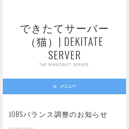
コ
ン
テ
できたてサーバー
ン
ツ
（猫）| DEKITATE
へ
ス
SERVER
キ
ッ
THE MINECRAFT SERVER.
プ
メニュー
JOBSバランス調整のお知らせ