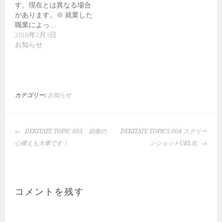
す。現在とは異なる場合
があります。※ 就業した
職業によっ…
2018年2月3日
お知らせ
カテゴリー:
お知らせ
投
DEKITATE TOPIC 003 自衛の
DEKITATE TOPICS 004 スクリー
稿
心構えも大事です！
ンショットURL化
ナ
ビ
ゲ
ー
コメントを残す
シ
ョ