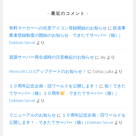
最近のコメント
有料マーカーへの任意アイコン登録開始のお知らせ
に
鉄道事
業者登録制度の開始のお知らせ – できたてサーバー（猫）|
Dekitate Server
より
資源サーバー再生成時の注意喚起のお知らせ
に
sky
より
Minecraft1.21.8アップデートのお知らせ！
に
Colisa_Lalia
より
１０周年記念企画：旧ワールドを公開します！
に
祝！できた
てサーバー（猫）１０周年
– できたてサーバー（猫）|
Dekitate Server
より
リニューアルのお知らせ
に
１０周年記念企画：旧ワールドを
公開します！ – できたてサーバー（猫）| Dekitate Server
より