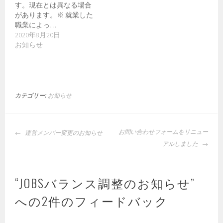
す。現在とは異なる場合
があります。※ 就業した
職業によっ…
2020年8月20日
お知らせ
カテゴリー:
お知らせ
投
お問い合わせフォームをリニュー
運営メンバー変更のお知らせ
稿
アルしました
ナ
ビ
ゲ
“
JOBSバランス調整のお知らせ
”
ー
への2件のフィードバック
シ
ョ