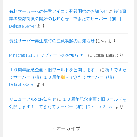
有料マーカーへの任意アイコン登録開始のお知らせ
に
鉄道事
業者登録制度の開始のお知らせ – できたてサーバー（猫）|
Dekitate Server
より
資源サーバー再生成時の注意喚起のお知らせ
に
sky
より
Minecraft1.21.8アップデートのお知らせ！
に
Colisa_Lalia
より
１０周年記念企画：旧ワールドを公開します！
に
祝！できた
てサーバー（猫）１０周年
– できたてサーバー（猫）|
Dekitate Server
より
リニューアルのお知らせ
に
１０周年記念企画：旧ワールドを
公開します！ – できたてサーバー（猫）| Dekitate Server
より
アーカイブ