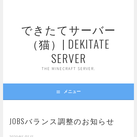
コ
ン
テ
できたてサーバー
ン
ツ
（猫）| DEKITATE
へ
ス
SERVER
キ
ッ
THE MINECRAFT SERVER.
プ
メニュー
JOBSバランス調整のお知らせ