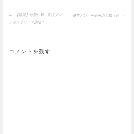
投
【速報】待望の新・常設ダン
運営メンバー変更のお知らせ
稿
ジョンリリース決定！
ナ
ビ
ゲ
ー
コメントを残す
シ
ョ
ン