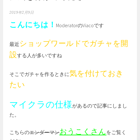
2019年2月9日
こんにちは！
ModeratorのViacoです
ショップワールドでガチャを開
最近
設
する人が多いですね
気を付けておき
そこでガチャを作るときに
たい
マイクラの仕様
があるので記事にしまし
た。
おうこくさん
こちらの
エンダーマン
をご覧く