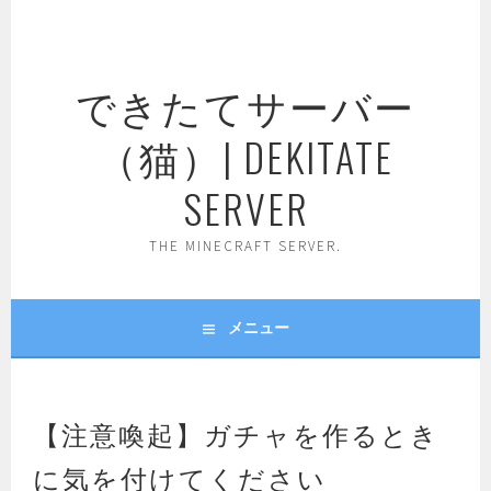
コ
ン
テ
できたてサーバー
ン
ツ
（猫）| DEKITATE
へ
ス
SERVER
キ
ッ
THE MINECRAFT SERVER.
プ
メニュー
【注意喚起】ガチャを作るとき
に気を付けてください