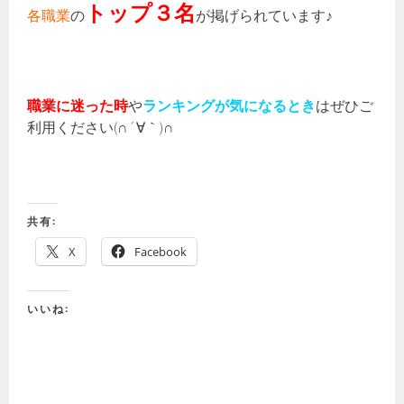
トップ３名
各職業
の
が掲げられています♪
職業に迷った時
や
ランキングが気になるとき
はぜひご
利用ください(∩´∀｀)∩
共有:
X
Facebook
いいね: