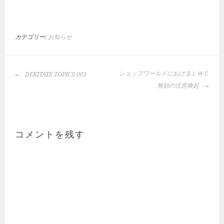
カテゴリー:
お知らせ
投
ショップワールドにおけるＬＷＣ
DEKITATE TOPICS 001
稿
無効の注意喚起
ナ
ビ
ゲ
ー
コメントを残す
シ
ョ
ン