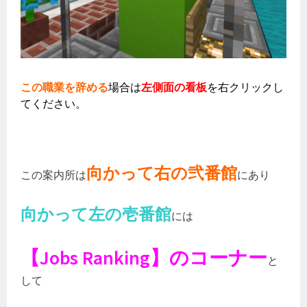
この職業を辞める
場合は
左側面の看板
を右クリックし
てください。
向かって右の弐番館
この案内所は
にあり
向かって左の壱番館
には
【Jobs Ranking】のコーナー
と
して