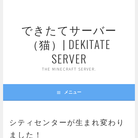
コ
ン
テ
できたてサーバー
ン
ツ
（猫）| DEKITATE
へ
ス
SERVER
キ
ッ
THE MINECRAFT SERVER.
プ
メニュー
シティセンターが生まれ変わり
ました！