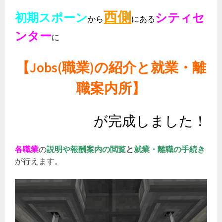
西側
初期スポーン
シティセ
から
にある
ンター
に
【Jobs(職業)の紹介と就業・離
職案内所】
が完成しました！
各職業
の
説明や報酬案内の閲覧
と
就業・離職の手続き
が行えます。