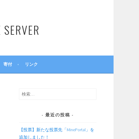
SERVER
寄付
リンク
検
索:
最近の投稿
【投票】新たな投票先「MinePortal」を
追加しました！