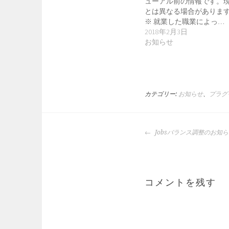
ューアル前の情報です。
とは異なる場合がありま
※ 就業した職業によっ…
2018年2月3日
お知らせ
カテゴリー:
お知らせ
、
プラグ
投
Jobsバランス調整のお知
稿
ナ
ビ
ゲ
コメントを残す
ー
シ
ョ