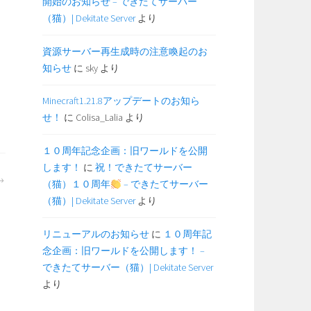
開始のお知らせ – できたてサーバー
（猫）| Dekitate Server
より
資源サーバー再生成時の注意喚起のお
知らせ
に
sky
より
Minecraft1.21.8アップデートのお知ら
せ！
に
Colisa_Lalia
より
１０周年記念企画：旧ワールドを公開
します！
に
祝！できたてサーバー
（猫）１０周年
– できたてサーバー
（猫）| Dekitate Server
より
リニューアルのお知らせ
に
１０周年記
念企画：旧ワールドを公開します！ –
できたてサーバー（猫）| Dekitate Server
より