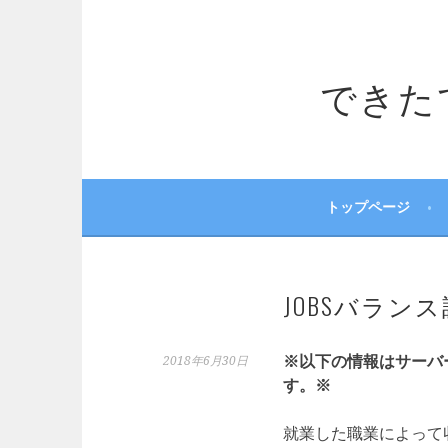
コ
ン
テ
できたてサ
ン
ツ
へ
ス
キ
ッ
トップページ
プ
JOBSバラン
※以下の情報はサーバ
2018年6月30日
す。※
就業した職業によって