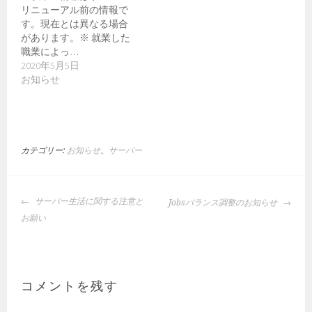
リニューアル前の情報で
す。現在とは異なる場合
があります。※ 就業した
職業によっ…
2020年5月5日
お知らせ
カテゴリー:
お知らせ
、
サーバー
投
サーバー生活に関する注意と
Jobsバランス調整のお知らせ
稿
お願い
ナ
ビ
ゲ
ー
コメントを残す
シ