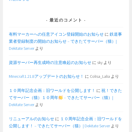
最近のコメント
有料マーカーへの任意アイコン登録開始のお知らせ
に
鉄道事
業者登録制度の開始のお知らせ – できたてサーバー（猫）|
Dekitate Server
より
資源サーバー再生成時の注意喚起のお知らせ
に
sky
より
Minecraft1.21.8アップデートのお知らせ！
に
Colisa_Lalia
より
１０周年記念企画：旧ワールドを公開します！
に
祝！できた
てサーバー（猫）１０周年
– できたてサーバー（猫）|
Dekitate Server
より
リニューアルのお知らせ
に
１０周年記念企画：旧ワールドを
公開します！ – できたてサーバー（猫）| Dekitate Server
より