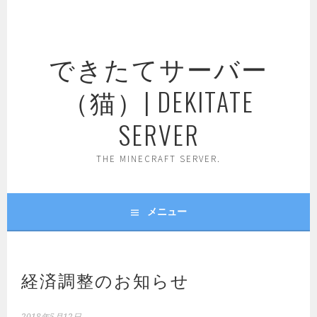
コ
ン
テ
できたてサーバー
ン
ツ
（猫）| DEKITATE
へ
ス
SERVER
キ
ッ
THE MINECRAFT SERVER.
プ
メニュー
経済調整のお知らせ