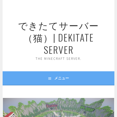
コ
ン
テ
できたてサーバー
ン
ツ
（猫）| DEKITATE
へ
ス
SERVER
キ
ッ
THE MINECRAFT SERVER.
プ
メニュー