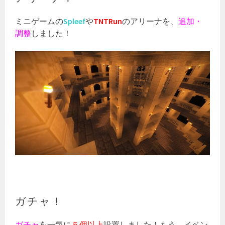
ミニゲームの
Spleef
や
TNTRun
のアリーナを、
追加・
調整
しました！
ガチャ！
ガチャ
を一気に
５個以上
設置しました！もう、イベン