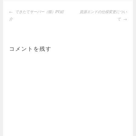
投
できたてサーバー（猫）PV紹
資源エンドの仕様変更につい
稿
介
て
ナ
ビ
ゲ
ー
コメントを残す
シ
ョ
ン