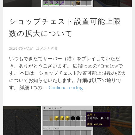
つ
い
ショップチェスト設置可能上限
て
の
数の拡大について
今
後
の
2024年9月7日
コメントする
方
いつもできたてサーバー（猫）をプレイしていただ
針
き、ありがとうございます。 広報headのMCma1owで
に
す。 本日は、ショップチェスト設置可能上限数の拡大
つ
についてお知らせいたします。 詳細は以下の通りで
い
シ
す。 詳細 1つの …
Continue reading
て
ョ
ッ
プ
チ
ェ
ス