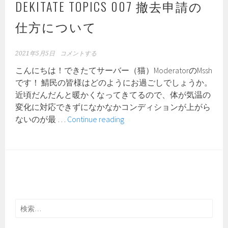
上
DEKITATE TOPICS 007 撤去申請の
限
仕方について
数
の
拡
2021年5月5日
コメントする
大
こんにちは！できたてサーバー（猫）ModeratorのMssh
に
です！ 鯖民の皆様はどのようにお過ごしでしょうか。
つ
近頃だんだんと暖かくなってきてるので、体が気温の
い
変化に対応できずになかなかコンディションが上がら
て
DEKITATE
ないのが最 …
Continue reading
TOPICS
007
撤
去
申
請
の
検
仕
索: