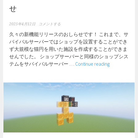
せ
2025年4月12日
コメントする
久々の新機能リリースのおしらせです！ これまで、サ
バイバルサーバーではショップを設置することができ
ず大規模な猫円を用いた施設を作成することができま
せんでした。 ショップサーバーと同様のショップシス
シ
テムをサバイバルサーバー …
Continue reading
ョ
ッ
プ
看
板
リ
リ
ー
ス
の