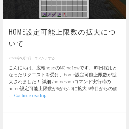
ト
設
置
可
HOME設定可能上限数の拡大につ
能
上
いて
限
数
の
2024年9月3日
コメントする
拡
こんにちは。広報headのMCma1owです。 昨日採用と
大
なったリクエストを受け、home設定可能上限数が拡
に
大されました！ 詳細 /homeshopコマンド実行時の
つ
home設定可能上限数が6から20に拡大 6枠目からの価
い
home
…
Continue reading
て
設
定
可
能