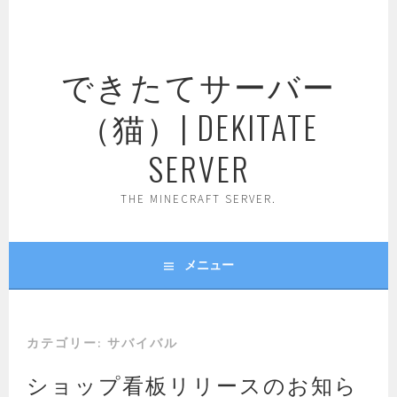
コ
ン
テ
できたてサーバー
ン
ツ
（猫）| DEKITATE
へ
ス
SERVER
キ
ッ
THE MINECRAFT SERVER.
プ
メニュー
カテゴリー:
サバイバル
ショップ看板リリースのお知ら