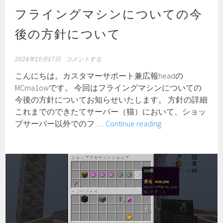
フライングマシンについての今
お
知
後の方針について
ら
せ
2024年10月17日
コメントする
こんにちは。カスタマーサポート兼広報headの
MCma1owです。 今回はフライングマシンについての
今後の方針についてお知らせいたします。 方針の詳細
これまでのできたてサーバー（猫）において、ショッ
フ
プサーバー以外でのフ …
Continue reading
ラ
イ
ン
グ
マ
シ
ン
に