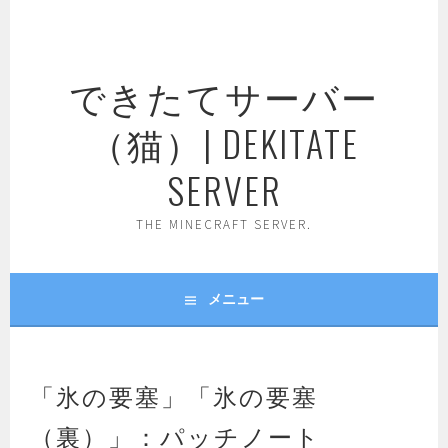
コ
ン
テ
できたてサーバー
ン
ツ
（猫）| DEKITATE
へ
ス
SERVER
キ
ッ
THE MINECRAFT SERVER.
プ
メニュー
「氷の要塞」「氷の要塞
（裏）」：パッチノート