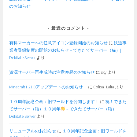
のお知らせ
最近のコメント
有料マーカーへの任意アイコン登録開始のお知らせ
に
鉄道事
業者登録制度の開始のお知らせ – できたてサーバー（猫）|
Dekitate Server
より
資源サーバー再生成時の注意喚起のお知らせ
に
sky
より
Minecraft1.21.8アップデートのお知らせ！
に
Colisa_Lalia
より
１０周年記念企画：旧ワールドを公開します！
に
祝！できた
てサーバー（猫）１０周年
– できたてサーバー（猫）|
Dekitate Server
より
リニューアルのお知らせ
に
１０周年記念企画：旧ワールドを