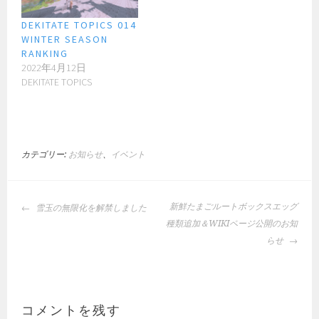
DEKITATE TOPICS 014
WINTER SEASON
RANKING
2022年4月12日
DEKITATE TOPICS
カテゴリー:
お知らせ
、
イベント
投
新鮮たまごルートボックスエッグ
雪玉の無限化を解禁しました
稿
種類追加＆WIKIページ公開のお知
ナ
らせ
ビ
ゲ
ー
シ
コメントを残す