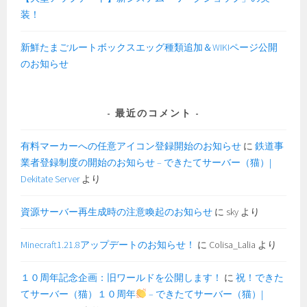
装！
新鮮たまごルートボックスエッグ種類追加＆WIKIページ公開
のお知らせ
最近のコメント
有料マーカーへの任意アイコン登録開始のお知らせ
に
鉄道事
業者登録制度の開始のお知らせ – できたてサーバー（猫）|
Dekitate Server
より
資源サーバー再生成時の注意喚起のお知らせ
に
sky
より
Minecraft1.21.8アップデートのお知らせ！
に
Colisa_Lalia
より
１０周年記念企画：旧ワールドを公開します！
に
祝！できた
てサーバー（猫）１０周年
– できたてサーバー（猫）|