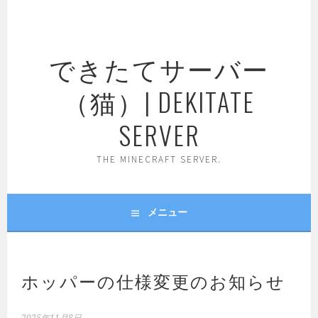
コ
ン
テ
できたてサーバー
ン
ツ
（猫）| DEKITATE
へ
ス
SERVER
キ
ッ
THE MINECRAFT SERVER.
プ
メニュー
ホッパーの仕様変更のお知らせ