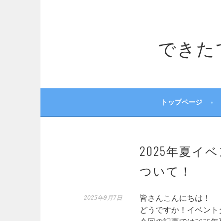
コ
ン
テ
できたてサ
ン
ツ
へ
ス
キ
ッ
トップページ
プ
2025年夏
ついて！
皆さんこんにちは！
2025年9月7日
どうですか！イベント