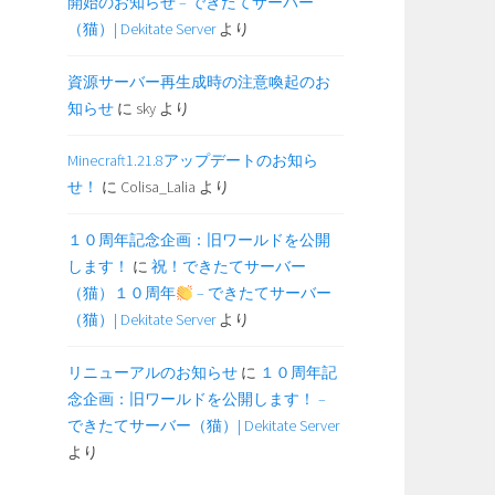
開始のお知らせ – できたてサーバー
（猫）| Dekitate Server
より
資源サーバー再生成時の注意喚起のお
知らせ
に
sky
より
Minecraft1.21.8アップデートのお知ら
せ！
に
Colisa_Lalia
より
１０周年記念企画：旧ワールドを公開
します！
に
祝！できたてサーバー
（猫）１０周年
– できたてサーバー
（猫）| Dekitate Server
より
リニューアルのお知らせ
に
１０周年記
念企画：旧ワールドを公開します！ –
できたてサーバー（猫）| Dekitate Server
より