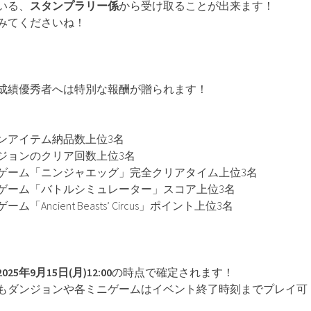
いる、
スタンプラリー係
から受け取ることが出来ます！
みてくださいね！
成績優秀者へは特別な報酬が贈られます！
モンアイテム納品数上位3名
ンジョンのクリア回数上位3名
ニゲーム「ニンジャエッグ」完全クリアタイム上位3名
ニゲーム「バトルシミュレーター」スコア上位3名
「Ancient Beasts’ Circus」ポイント上位3名
2025年9月15日(月)12:00
の時点で確定されます！
もダンジョンや各ミニゲームはイベント終了時刻までプレイ可