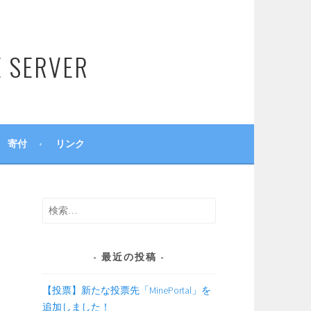
SERVER
寄付
リンク
検
索:
最近の投稿
【投票】新たな投票先「MinePortal」を
追加しました！