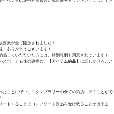
5年夏イベントの途中経過報告と成績優秀者ランキングについてお
開放要素が全て開放されました！
様！ありがとうございます！
を納品していただいた方には、特別報酬も用意されています！
場のスポーン右側の建物の、
【アイテム納品】
に話しかけること
れたことに伴い、スタンプラリーの全ての箇所に行くことがで
！
リートすることでコンプリート景品を受け取ることが出来ま