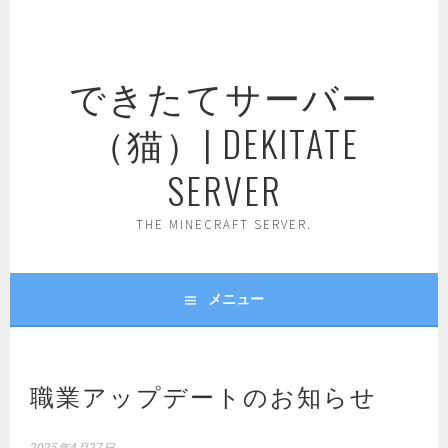
コ
ン
テ
できたてサーバー
ン
ツ
（猫）| DEKITATE
へ
ス
SERVER
キ
ッ
THE MINECRAFT SERVER.
プ
メニュー
職業アップデートのお知らせ