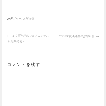
カテゴリー:
お知らせ
投
１０周年記念フォトコンテス
Brewer収入調整のお知らせ
稿
ト 結果発表！
ナ
ビ
ゲ
ー
コメントを残す
シ
ョ
ン