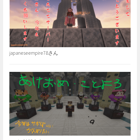
japaneseempire78さん