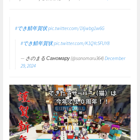
#でき鯖年賀状
pic.twitter.com/1Xjwbg1w6G
#でき鯖年賀状
pic.twitter.com/K1QYc5FUY8
— さのまる Саномару (@sanomaru364)
December
29, 2024