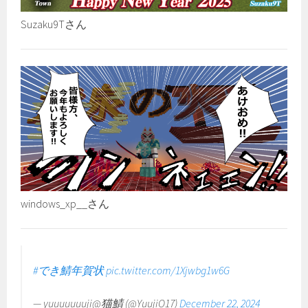
Suzaku9Tさん
windows_xp__さん
#でき鯖年賀状
pic.twitter.com/1Xjwbg1w6G
— yuuuuuuuji@猫鯖 (@YuujiO17)
December 22, 2024