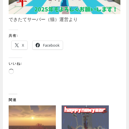
できたてサーバー（猫）運営より
共有:
X
Facebook
いいね:
読
み
込
み
中…
関連