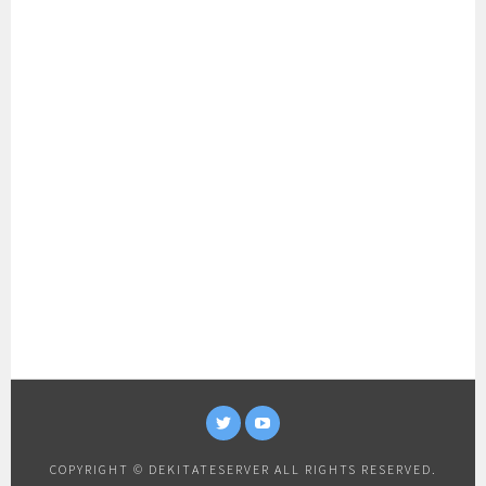
TWITTER
YOUTUBE
COPYRIGHT © DEKITATESERVER ALL RIGHTS RESERVED.