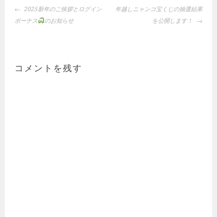
投
2025新年のご挨拶とログイン
年越しニャンコ宝くじの抽選結果
稿
ボーナス
のお知らせ
を公開します！
ナ
ビ
ゲ
ー
コメントを残す
シ
ョ
ン