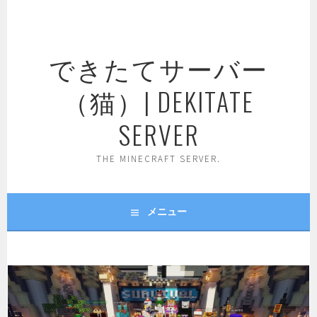
コ
ン
テ
できたてサーバー
ン
ツ
（猫）| DEKITATE
へ
ス
SERVER
キ
ッ
THE MINECRAFT SERVER.
プ
メニュー