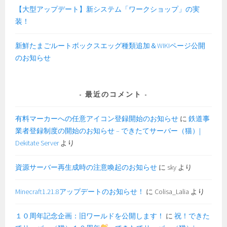
【大型アップデート】新システム「ワークショップ」の実
装！
新鮮たまごルートボックスエッグ種類追加＆WIKIページ公開
のお知らせ
最近のコメント
有料マーカーへの任意アイコン登録開始のお知らせ
に
鉄道事
業者登録制度の開始のお知らせ – できたてサーバー（猫）|
Dekitate Server
より
資源サーバー再生成時の注意喚起のお知らせ
に
sky
より
Minecraft1.21.8アップデートのお知らせ！
に
Colisa_Lalia
より
１０周年記念企画：旧ワールドを公開します！
に
祝！できた