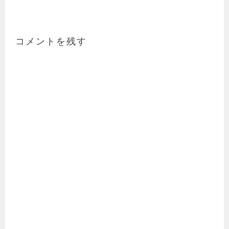
ナ
ビ
ゲ
ー
コメントを残す
シ
ョ
ン