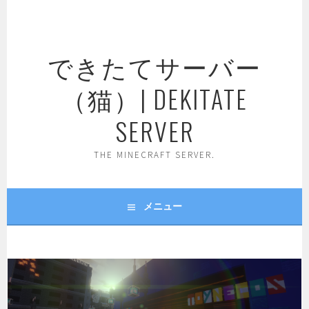
コ
ン
テ
できたてサーバー
ン
ツ
（猫）| DEKITATE
へ
ス
SERVER
キ
ッ
THE MINECRAFT SERVER.
プ
メニュー