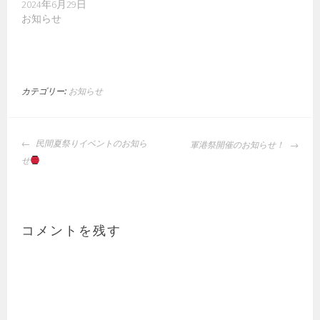
2024年6月29日
お知らせ
カテゴリー:
お知らせ
投
民間夏祭りイベントのお知ら
軍港祭開催のお知らせ！
稿
せ
ナ
ビ
ゲ
ー
コメントを残す
シ
ョ
ン