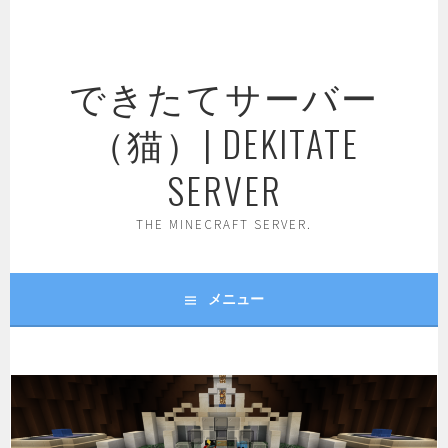
コ
ン
テ
できたてサーバー
ン
ツ
（猫）| DEKITATE
へ
ス
SERVER
キ
ッ
THE MINECRAFT SERVER.
プ
メニュー